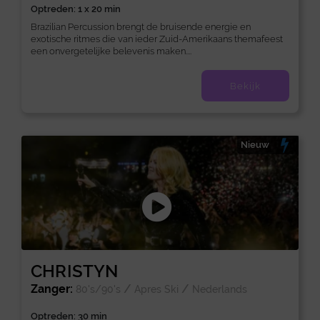
Optreden: 1 x 20 min
Brazilian Percussion brengt de bruisende energie en
exotische ritmes die van ieder Zuid-Amerikaans themafeest
een onvergetelijke belevenis maken....
Bekijk
Nieuw
CHRISTYN
Zanger:
/
/
80's/90's
Apres Ski
Nederlands
Optreden: 30 min