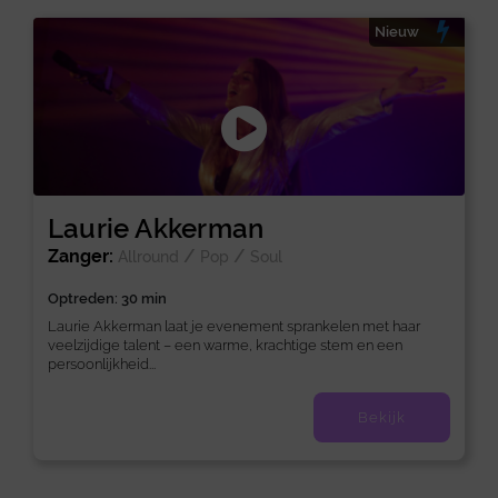
Nieuw
Laurie Akkerman
Zanger:
/
/
Allround
Pop
Soul
Optreden: 30 min
Laurie Akkerman laat je evenement sprankelen met haar
veelzijdige talent – een warme, krachtige stem en een
persoonlijkheid...
Bekijk