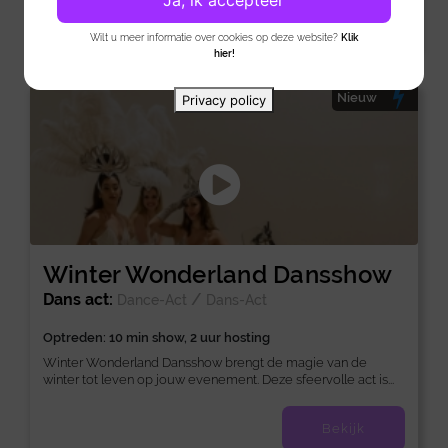
Ja, ik accepteer
Bekijk
Wilt u meer informatie over cookies op deze website?
Klik
hier!
Nieuw
Privacy policy
Winter Wonderland Dansshow
Dans act:
/
Dance-Act
Dans-Act
Optreden: 10 min show, 2 uur hosting
Winter Wonderland Dansshow brengt de magie van de
winter tot leven op jouw evenement. Deze sfeervolle act is...
Bekijk