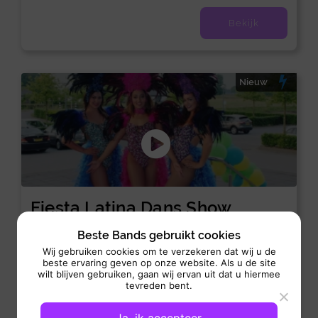
Bekijk
Nieuw
Fiesta Latina Dans Show
Dans act:
Dans-Act
Beste Bands gebruikt cookies
Wij gebruiken cookies om te verzekeren dat wij u de
Optreden: v.a. 2 uur
beste ervaring geven op onze website. Als u de site
Fiesta Latina Dans Show brengt warmte, passie en
wilt blijven gebruiken, gaan wij ervan uit dat u hiermee
onweerstaanbare energie naar ieder evenement. Deze
tevreden bent.
sprankelende dansshow is geïnspireerd...