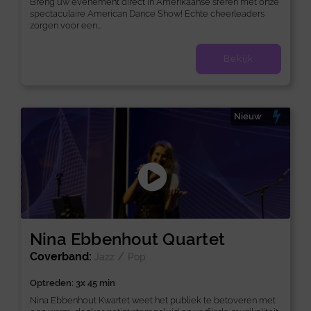
Breng uw evenement direct in Amerikaanse sferen met onze
spectaculaire American Dance Show! Echte cheerleaders
zorgen voor een...
Bekijk
Nieuw
Nina Ebbenhout Quartet
Coverband:
/
Jazz
Pop
Optreden: 3x 45 min
Nina Ebbenhout Kwartet weet het publiek te betoveren met