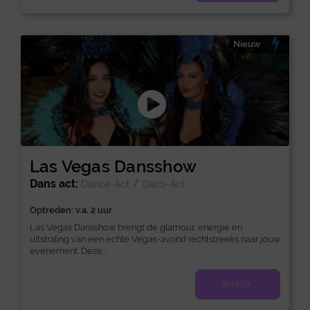
Nieuw
Las Vegas Dansshow
Dans act:
/
Dance-Act
Dans-Act
Optreden: v.a. 2 uur
Las Vegas Dansshow brengt de glamour, energie en
uitstraling van een echte Vegas-avond rechtstreeks naar jouw
evenement. Deze...
Bekijk