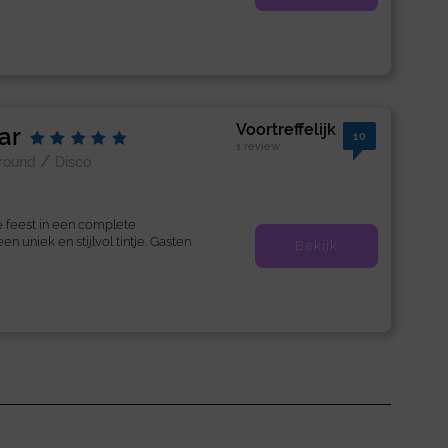
Voortreffelijk
ar
10
1 review
/
lround
Disco
e feest in een complete
n uniek en stijlvol tintje. Gasten
Bekijk