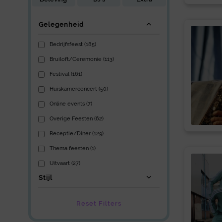
Gelegenheid
Bedrijfsfeest (185)
Bruiloft/Ceremonie (113)
Festival (161)
Huiskamerconcert (50)
Online events (7)
Overige Feesten (62)
Receptie/Diner (129)
Thema feesten (1)
Uitvaart (27)
Stijl
Reset Filters