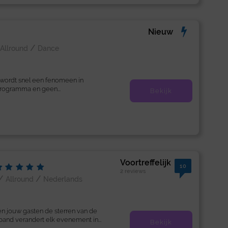
Nieuw
/
Allround
Dance
 wordt snel een fenomeen in
programma en geen...
Bekijk
Voortreffelijk
10
2 reviews
/
/
Allround
Nederlands
 jouw gasten de sterren van de
and verandert elk evenement in...
Bekijk