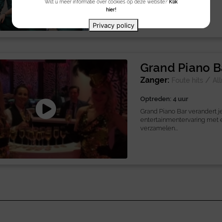
Wilt u meer informatie over cookies op deze website?
Klik
hier!
Privacy policy
Grand Piano B
Zanger:
/
Foute hits
Al
Optreden: 4 uur
Grand Piano Bar verandert j
entertainmentervaring met ee
verzamelen...