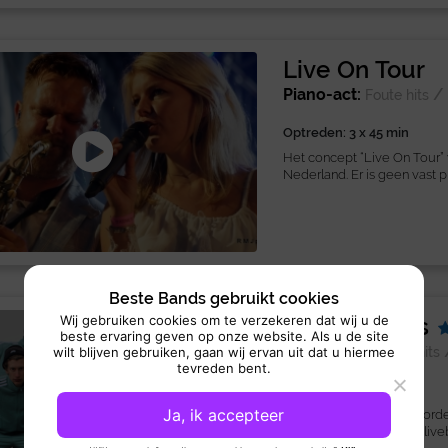
Live On Tour
Piano-act:
/
Foute hits
Optreden: 3 x 45 min
Het concept “Live On Tour”
Nederland. Er is geen vast 
Beste Bands gebruikt cookies
KaraokeCats
Wij gebruiken cookies om te verzekeren dat wij u de
beste ervaring geven op onze website. Als u de site
Coverband:
Foute hits
wilt blijven gebruiken, gaan wij ervan uit dat u hiermee
tevreden bent.
Optreden: 3 x 45 min
Ja, ik accepteer
Met The KaraokeCats worden
avond! Deze energieke liveb