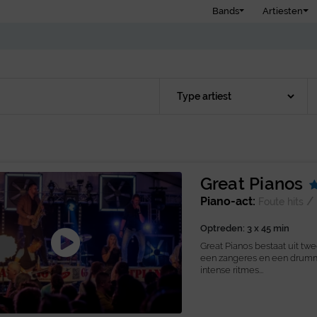
Bands
Artiesten
Great Pianos
Piano-act:
/
Foute hits
Optreden: 3 x 45 min
Great Pianos bestaat uit twe
een zangeres en een drumme
intense ritmes...