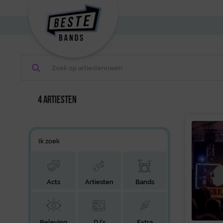
4 artiesten
Ik zoek
Acts
Artiesten
Bands
Beleving
DJ's
Extra