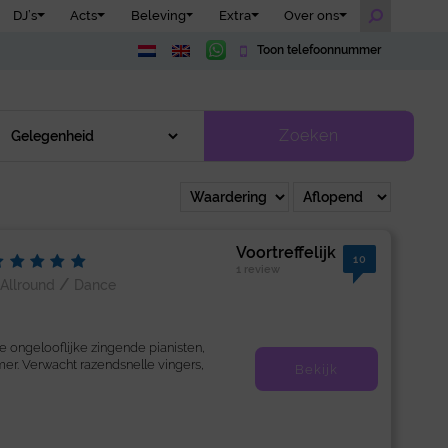
DJ’s
Acts
Beleving
Extra
Over ons
Toon telefoonnummer
Zoeken
Voortreffelijk
10
1 review
/
Allround
Dance
e ongelooflijke zingende pianisten,
r. Verwacht razendsnelle vingers,
Bekijk