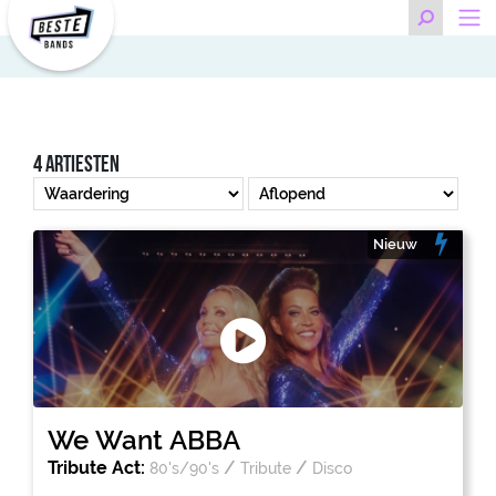
4 artiesten
Nieuw
We Want ABBA
Tribute Act:
/
/
80's/90's
Tribute
Disco