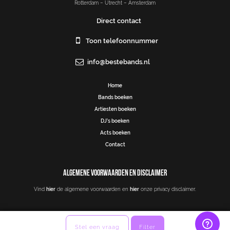
Rotterdam – Utrecht – Amsterdam
Direct contact
Toon telefoonnummer
info@bestebands.nl
Home
Bands boeken
Artiesten boeken
DJ’s boeken
Acts boeken
Contact
ALGEMENE VOORWAARDEN EN DISCLAIMER
Vind
hier
de algemene voorwaarden en
hier
onze privacy disclaimer.
Stel een vraag
Filter