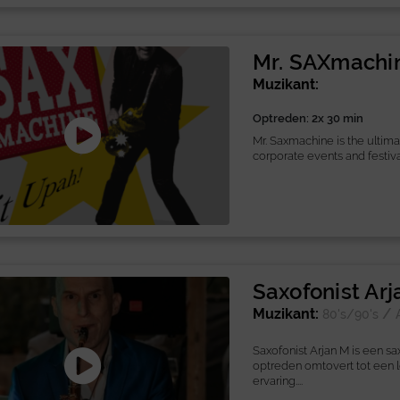
Mr. SAXmachi
Muzikant:
Optreden: 2x 30 min
Mr. Saxmachine is the ultima
corporate events and festival
Saxofonist Ar
Muzikant:
/
80's/90's
Saxofonist Arjan M is een sa
optreden omtovert tot een 
ervaring....