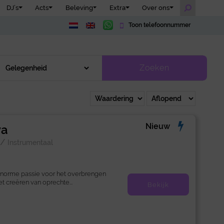
DJ’s
Acts
Beleving
Extra
Over ons
Toon telefoonnummer
Zoeken
Nieuw
va
/
Instrumentaal
enorme passie voor het overbrengen
t creëren van oprechte...
Bekijk