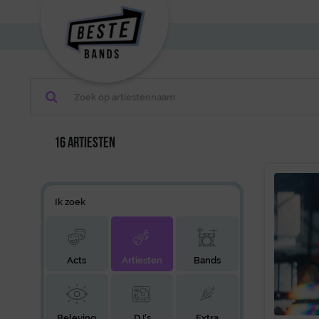
16 artiesten
Ik zoek
Acts
Artiesten
Bands
Beleving
DJ's
Extra