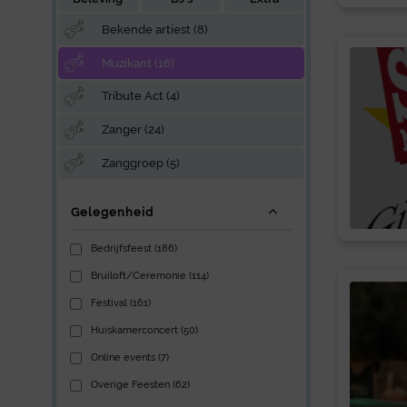
Bekende artiest (8)
Muzikant (16)
Tribute Act (4)
Zanger (24)
Zanggroep (5)
Gelegenheid
Bedrijfsfeest (186)
Bruiloft/Ceremonie (114)
Festival (161)
Huiskamerconcert (50)
Online events (7)
Overige Feesten (62)