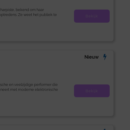
 harpiste, bekend om haar
optredens. Ze weet het publiek te
Bekijk
Nieuw
ische en veelzijdige performer die
ineert met moderne elektronische
Bekijk