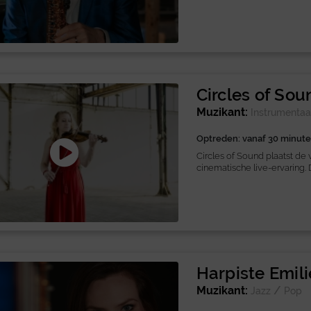
Circles of Sou
Muzikant:
Instrumentaa
Optreden: vanaf 30 minut
Circles of Sound plaatst de 
cinematische live-ervaring. 
Harpiste Emili
Muzikant:
/
Jazz
Pop