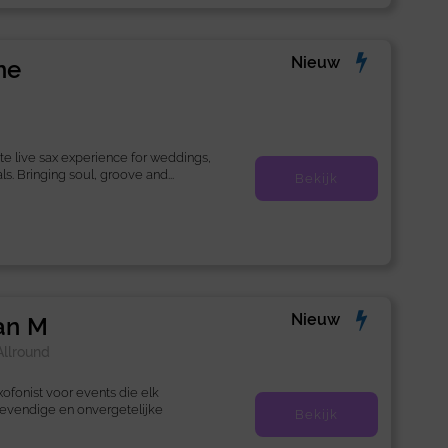
Nieuw
ne
te live sax experience for weddings,
s. Bringing soul, groove and...
Bekijk
Nieuw
jan M
Allround
xofonist voor events die elk
levendige en onvergetelijke
Bekijk