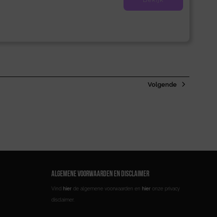
Volgende
ALGEMENE VOORWAARDEN EN DISCLAIMER
Vind
hier
de algemene voorwaarden en
hier
onze privacy
disclaimer.