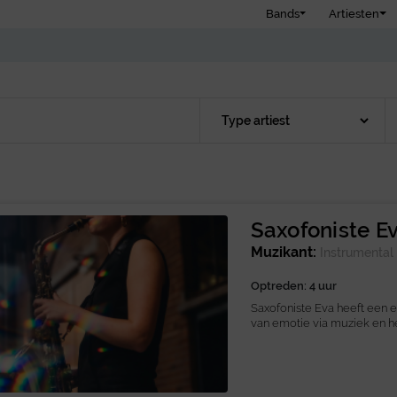
Bands
Artiesten
Saxofoniste E
Muzikant:
Instrumental
Optreden: 4 uur
Saxofoniste Eva heeft een 
van emotie via muziek en he