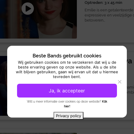
Optreden: 3 x 45 min
Emilie is een getalenteerde
expressieve en veelzijdige 
betoveren...
Beste Bands gebruikt cookies
Violiste Katya
Wij gebruiken cookies om te verzekeren dat wij u de
beste ervaring geven op onze website. Als u de site
Muzikant:
Allround
wilt blijven gebruiken, gaan wij ervan uit dat u hiermee
tevreden bent.
Optreden: 3uur
Violiste Katya is een dynam
Ja, ik accepteer
klassieke beheersing comb
muziek. Vanaf de...
Wilt u meer informatie over cookies op deze website?
Klik
hier!
Privacy policy