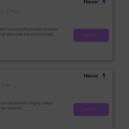
Nieuw
/
azz
Pop
elhof is een professionele muzikant
rgt sfeervolle live pianomuziek
Bekijk
Nieuw
/
Soul
n den Boomen is a highly skilled
 her dynamic...
Bekijk