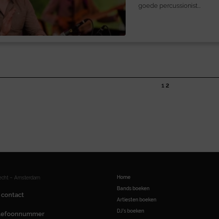
goede percussionist...
1
2
Home
recht – Amsterdam
Bands boeken
 contact
Artiesten boeken
DJ’s boeken
elefoonnummer