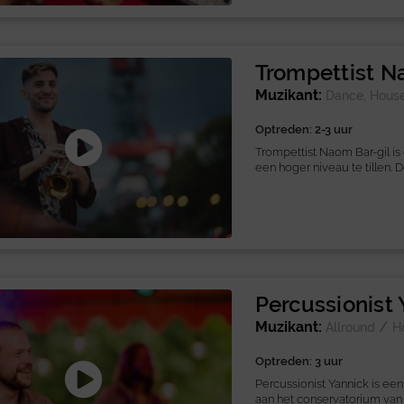
Trompettist N
Muzikant:
Dance, Hous
Optreden: 2-3 uur
Trompettist Naom Bar-gil is
een hoger niveau te tillen. 
Percussionist
Muzikant:
/
Allround
H
Optreden: 3 uur
Percussionist Yannick is ee
aan het conservatorium van 