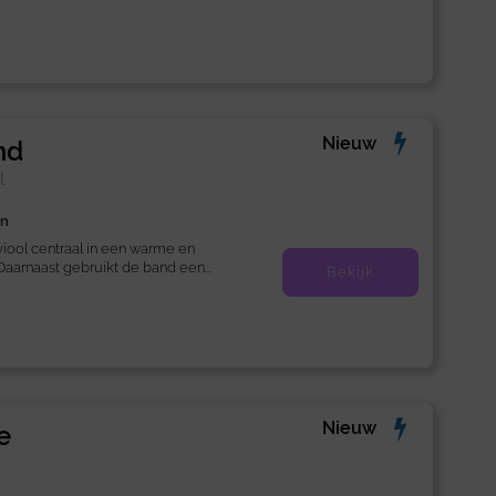
Nieuw
nd
l
en
viool centraal in een warme en
Daarnaast gebruikt de band een...
Bekijk
Nieuw
e