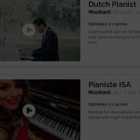
Dutch Pianist
Muzikant:
/
Allround
J
Optreden: 2 x 50min
Dutch pianist Gijs van Wink
met ruime ervaring en verzo
voor...
Pianiste ISA
Muzikant:
/
Jazz
Pop
Optreden: 1 x 45 min
Pianiste ISA aka Isabelle va
pianist and singer, known for