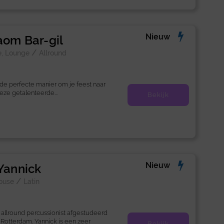
Nieuw
aom Bar-gil
/
e, Lounge
Allround
 de perfecte manier om je feest naar
Deze getalenteerde...
Bekijk
Nieuw
 Yannick
/
ouse
Latin
n allround percussionist afgestudeerd
Rotterdam. Yannick is een zeer
Bekijk