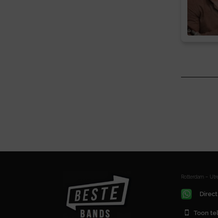
Rotterdam – Ut
Direct
Toon t