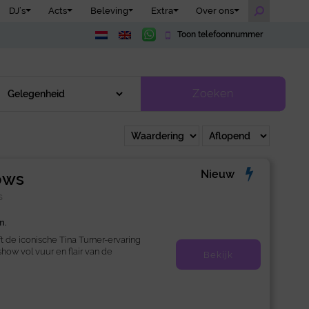
DJ’s
Acts
Beleving
Extra
Over ons
Toon telefoonnummer
Zoeken
Nieuw
ows
s
n.
de iconische Tina Turner-ervaring
how vol vuur en flair van de
Bekijk