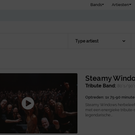
Bands
Artiesten
Steamy Wind
Tribute Band:
80's/90'
Optreden: 1x 75-90 minute
Steamy Windows herbeleeft 
met een energieke tribute-s
legendarische...