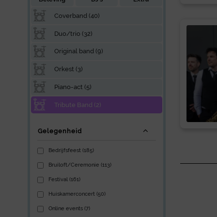
Coverband (40)
Duo/trio (32)
Original band (9)
Orkest (3)
Piano-act (5)
Tribute Band (2)
Gelegenheid
Bedrijfsfeest (185)
Bruiloft/Ceremonie (113)
Festival (161)
Huiskamerconcert (50)
Online events (7)