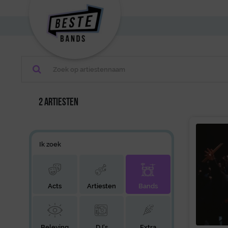
2 artiesten
Ik zoek
Acts
Artiesten
Bands
Beleving
DJ's
Extra