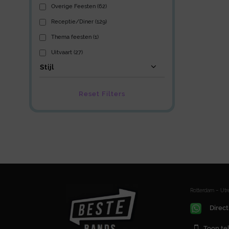
Overige Feesten (62)
Receptie/Diner (129)
Thema feesten (1)
Uitvaart (27)
Stijl
Reset Filters
Rotterdam – Ut
Direct
Toon t