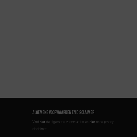
ALGEMENE VOORWAARDEN EN DISCLAIMER
Vind
hier
de algemene voorwaarden en
hier
onze privacy
disclaimer.