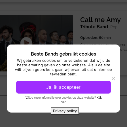
Call me Amy
Tribute Band:
Pop
Optreden: 60 min
Call me Amy is een ultiem
uitgevoerd door Merante va
Beste Bands gebruikt cookies
brengt Amy’s...
Wij gebruiken cookies om te verzekeren dat wij u de
beste ervaring geven op onze website. Als u de site
wilt blijven gebruiken, gaan wij ervan uit dat u hiermee
tevreden bent.
Ja, ik accepteer
Wilt u meer informatie over cookies op deze website?
Klik
hier!
Privacy policy