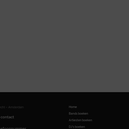
Home
recht – Amsterdam
Bands boeken
 contact
Artiesten boeken
DJ’s boeken
elefoonnummer