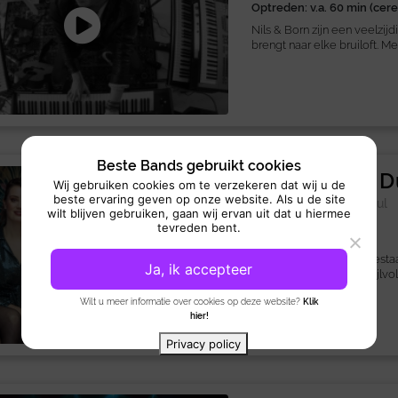
Optreden: v.a. 60 min (cer
Nils & Born zijn een veelzij
brengt naar elke bruiloft. Me
Beste Bands gebruikt cookies
Background D
Wij gebruiken cookies om te verzekeren dat wij u de
beste ervaring geven op onze website. Als u de site
Duo/trio:
/
Jazz
Soul
wilt blijven gebruiken, gaan wij ervan uit dat u hiermee
tevreden bent.
Optreden: 3x 45 min
Het Background Duo bestaat 
Ja, ik accepteer
Richard en levert een stijlvol
Wilt u meer informatie over cookies op deze website?
Klik
hier!
Privacy policy