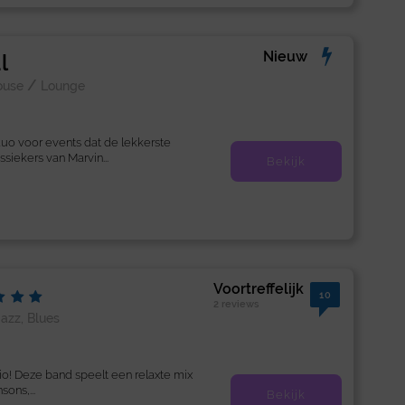
Nieuw
l
/
ouse
Lounge
duo voor events dat de lekkerste
ssiekers van Marvin...
Bekijk
Voortreffelijk
10
2 reviews
Jazz, Blues
rio! Deze band speelt een relaxte mix
ons,...
Bekijk