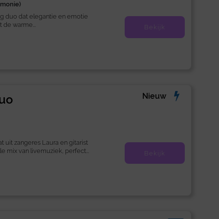
emonie)
dig duo dat elegantie en emotie
t de warme...
Bekijk
Nieuw
uo
uit zangeres Laura en gitarist
le mix van livemuziek, perfect...
Bekijk