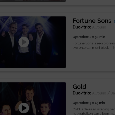
Fortune Sons
Duo/trio:
Allround
Optreden: 2 x 50 min
Fortune Sons is een profes
live entertainment biedt in N
Gold
Duo/trio:
/
Allround
Ja
Optreden: 3 x 45 min
Gold is dè easy listening ba
het vertolken van alleen maar