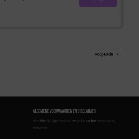
Volgende
ALGEMENE VOORWAARDEN EN DISCLAIMER
Vind
hier
de algemene voorwaarden en
hier
onze privacy
disclaimer.