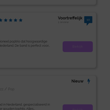
Voortreffelijk
10
1 review
sioneel poptrio dat hoogwaardige
ederland. De band is perfect voor...
Bekijk
Nieuw
/
zz
Pop
nd in Nederland, gespecialiseerd in
 gouden tophits. Alles...
Bekijk