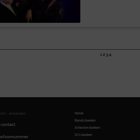
1
2
3
4
Home
recht – Amsterdam
Bands boeken
 contact
Artiesten boeken
DJ’s boeken
elefoonnummer