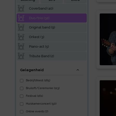
Coverband (40)
Duo/trio (32)
Original band (9)
Orkest (3)
Piano-act (5)
Tribute Band (2)
Gelegenheid
Bedrijfsfeest (185)
Bruiloft/Ceremonie (113)
Festival (161)
Huiskamerconcert (50)
Online events (7)