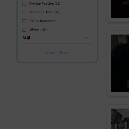
Overige Feesten (62)
Receptie/Diner (129)
Thema feesten (1)
Uitvaart (27)
Stijl
Reset Filters