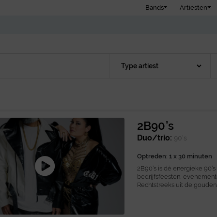
Bands
Artiesten
2B90’s
Duo/trio:
90's
Optreden: 1 x 30 minuten
2B90’s is dé energieke 90’s l
bedrijfsfeesten, evenement
Rechtstreeks uit de gouden..