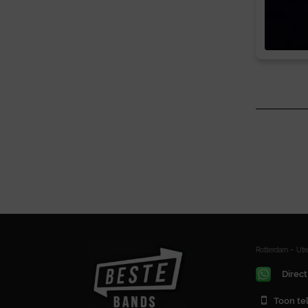
Rotterdam – Ut
Direct
Toon t