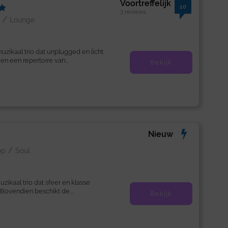
Voortreffelijk
10
3 reviews
/
Lounge
muzikaal trio dat unplugged en licht
en een repertoire van...
Bekijk
Nieuw
/
op
Soul
zikaal trio dat sfeer en klasse
Bovendien beschikt de...
Bekijk