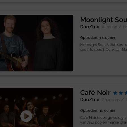
Moonlight Sou
Duo/trio:
/
Allround
H
Optreden: 3 x 45min
Moonlight Soul is een soul 
soulhits speelt. Denk aan kla
Café Noir
Duo/trio:
/
Chansons
Optreden: 3x 45 min
Café Noir is een geweldig t
van Jazz pop en Franse chans