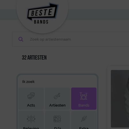
32 artiesten
Ik zoek
Acts
Artiesten
Bands
Beleving
DJ's
Extra