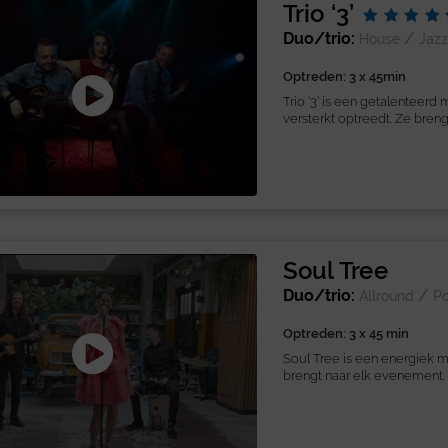
Trio ‘3’
Duo/trio:
/
House
Jazz
Optreden: 3 x 45min
Trio ‘3’ is een getalenteerd 
versterkt optreedt. Ze breng
Soul Tree
Duo/trio:
/
Allround
P
Optreden: 3 x 45 min
Soul Tree is een energiek mu
brengt naar elk evenement. 