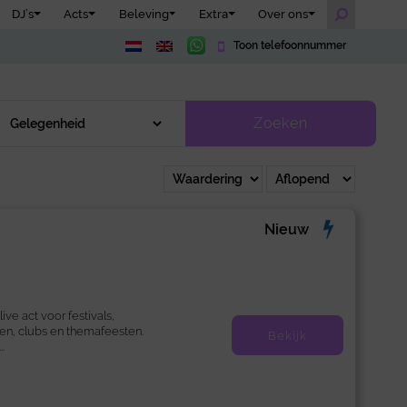
DJ’s
Acts
Beleving
Extra
Over ons
Toon telefoonnummer
Zoeken
Nieuw
ive act voor festivals,
en, clubs en themafeesten.
Bekijk
.