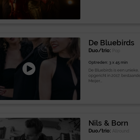
De Bluebirds
Duo/trio:
Pop
Optreden: 3 x 45 min
De Bluebirds is een unieke
opgericht in 2017, bestaande
Meijer....
Nils & Born
Duo/trio:
Allround