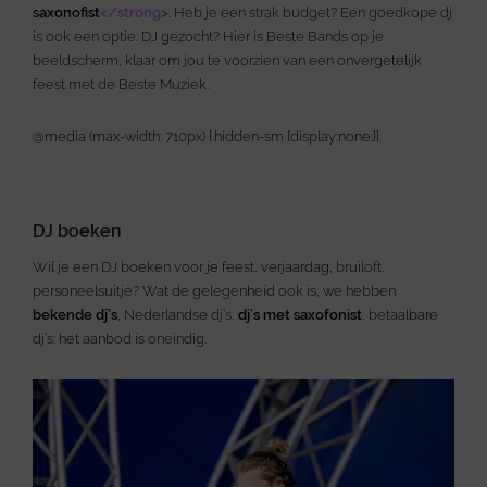
saxonofist
</strong
>. Heb je een strak budget? Een goedkope dj
is ook een optie. DJ gezocht? Hier is Beste Bands op je
beeldscherm, klaar om jou te voorzien van een onvergetelijk
feest met de Beste Muziek.
@media (max-width: 710px) {.hidden-sm {display:none;}}
DJ boeken
Wil je een DJ boeken voor je feest, verjaardag, bruiloft,
personeelsuitje? Wat de gelegenheid ook is, we hebben
bekende dj’s
, Nederlandse dj’s,
dj’s met saxofonist
, betaalbare
dj’s: het aanbod is oneindig.