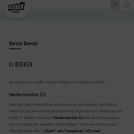
Beste Bands
DJ boeken
@media (max-width: 710px) {.hidden-sm {display:none;}}
Nederlandse DJ
Niet om chauvinistisch te doen (nou ja, een beetje misschien),
maar dj’s zijn een van onze beste exportproducten. Want van ver
komt is lekker, maar een
Nederlandse DJ
kan de temperatuur
ook tot tropische waarden doen stijgen. Voor een extra zwoel
sfeertje boek een
“_blank” rel=”noopener”>DJ met