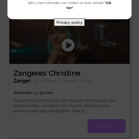
Wilt u meer informatie over cookies op deze website?
Klik
hier!
Nieuw
Privacy policy
Zangeres Christine
Zanger:
/
/
Jazz, Blues
Allround
Soul
Optreden: 3 x 50 min
Zangeres Christine zorgt voor elegante live muziek voor
evenementen, compleet met charme, klasse en een
professionele geluidsinstallatie. Dankzij...
Bekijk