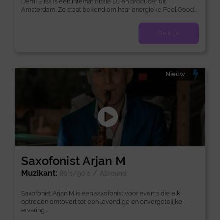
Demi Elisa is een internationale DJ en producer uit
Amsterdam. Ze staat bekend om haar energieke Feel Good...
Bekijk
Nieuw
Saxofonist Arjan M
Muzikant:
/
80's/90's
Allround
Saxofonist Arjan M is een saxofonist voor events die elk
optreden omtovert tot een levendige en onvergetelijke
ervaring....