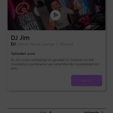
DJ Jim
DJ:
/
Dance, House, Lounge
Allround
Optreden: 4 uur
DJ Jim is een veelzijdige en gewilde DJ, bekend om het
moeiteloos combineren van verschillende muziekstijlen tot
één...
Bekijk
1
2
3
…
8
Volgende