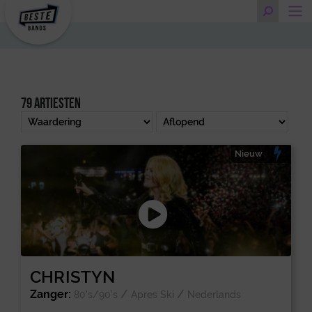
79 artiesten
Nieuw
CHRISTYN
Zanger:
/
/
80's/90's
Apres Ski
Nederlands