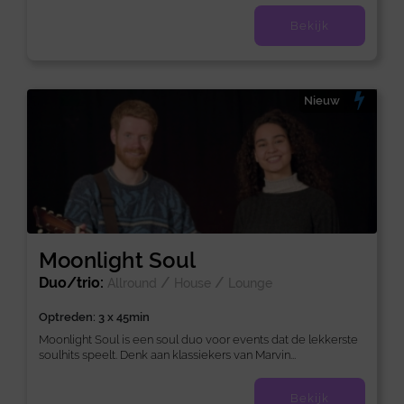
Bekijk
Nieuw
Moonlight Soul
Duo/trio:
/
/
Allround
House
Lounge
Optreden: 3 x 45min
Moonlight Soul is een soul duo voor events dat de lekkerste
soulhits speelt. Denk aan klassiekers van Marvin...
Bekijk