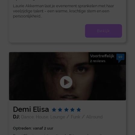
Laurie Akkerman laat je evenement sprankelen met haar
veelzijdige talent – een warme, krachtige stem en een
persoonlijkheid...
Bekijk
Voortreffelijk
10
2 reviews
Demi Elisa
DJ:
/
/
Dance, House, Lounge
Funk
Allround
Optreden: vanaf 2 uur