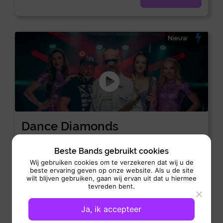
Nieuw
Dance Diamonds
DJ met muzikant:
Allround
Beste Bands gebruikt cookies
Optreden: 4uur
Wij gebruiken cookies om te verzekeren dat wij u de
beste ervaring geven op onze website. Als u de site
De Dance Diamonds is een premium full buyout
wilt blijven gebruiken, gaan wij ervan uit dat u hiermee
showconcept voor evenementen die vragen om energie en
tevreden bent.
impact. Dit...
Ja, ik accepteer
Bekijk