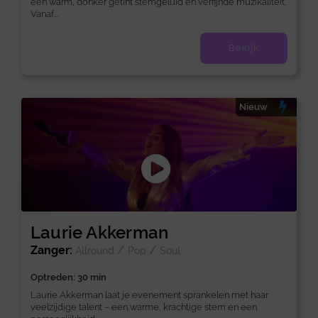
een warm, donker getint stemgeluid en verfijnde muzikaliteit.
Vanaf...
Bekijk
Nieuw
Laurie Akkerman
Zanger:
/
/
Allround
Pop
Soul
Optreden: 30 min
Laurie Akkerman laat je evenement sprankelen met haar
veelzijdige talent – een warme, krachtige stem en een