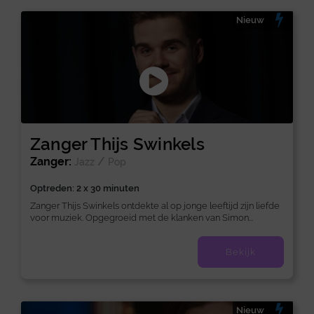
Nieuw
Zanger Thijs Swinkels
Zanger:
/
Jazz
Pop
Optreden: 2 x 30 minuten
Zanger Thijs Swinkels ontdekte al op jonge leeftijd zijn liefde
voor muziek. Opgegroeid met de klanken van Simon...
Bekijk
Nieuw