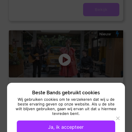
Bekijk
Nieuw
Soul Tree
Beste Bands gebruikt cookies
Duo/trio:
/
/
Allround
Pop
Soul
Wij gebruiken cookies om te verzekeren dat wij u de
beste ervaring geven op onze website. Als u de site
Optreden: 3 x 45 min
wilt blijven gebruiken, gaan wij ervan uit dat u hiermee
Soul Tree is een energiek muzikaal trio dat sfeer en klasse
tevreden bent.
brengt naar elk evenement. Bovendien beschikt de...
Ja, ik accepteer
Bekijk