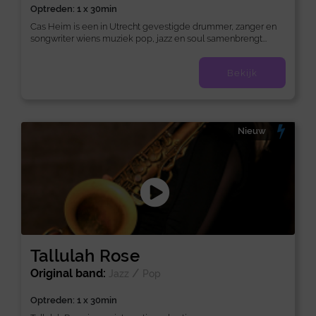
Optreden: 1 x 30min
Cas Heim is een in Utrecht gevestigde drummer, zanger en
songwriter wiens muziek pop, jazz en soul samenbrengt...
Bekijk
Nieuw
Tallulah Rose
Original band:
/
Jazz
Pop
Optreden: 1 x 30min