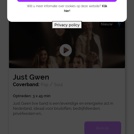
Wilt u meer informatie over cookies op deze website?
Klik
hier!
Nieuw
Privacy policy
Just Gwen
Coverband:
/
Pop
Soul
Optreden: 3 x 45 min
Just Gwen live band is een levendige en energieke act in
Nederland, ideaal voor bruiloften, bedrijfsfeesten,
privéfeesten en...
Bekijk