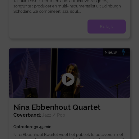
Tallulah Rose is een internationaal actieve zangeres,
songwriter, producer en multi-instrumentalist uit Edinburgh,
Schotland. Ze combineert jazz, soul,...
Bekijk
Nieuw
Nina Ebbenhout Quartet
Coverband:
/
Jazz
Pop
Optreden: 3x 45 min
Nina Ebbenhout Kwartet weet het publiek te betoveren met