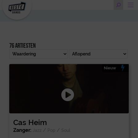
76 artiesten
Nieuw
Cas Heim
Zanger:
/
/
Jazz
Pop
Soul