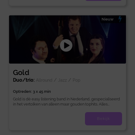
Nieuw
Gold
Duo/trio:
/
/
Allround
Jazz
Pop
Optreden: 3 x 45 min
Gold is dè easy listening band in Nederland, gespecialiseerd
in het vertolken van alleen maar gouden tophits. Alles...
Bekijk