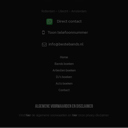
Rotterdam – Utrecht – Amsterdam
Direct contact
Toon telefoonnummer
info@bestebands.nl
Home
Bands boeken
Artiesten boeken
DJ’s boeken
Acts boeken
Contact
ALGEMENE VOORWAARDEN EN DISCLAIMER
Vind
hier
de algemene voorwaarden en
hier
onze privacy disclaimer.