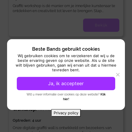
Graffiti workshop is dé manier om je innerlijke kunstenaar te
ontdekken en creativiteit tot leven te brengen. Stap...
Bekijk
Beste Bands gebruikt cookies
Nieuw
Wij gebruiken cookies om te verzekeren dat wij u de
beste ervaring geven op onze website. Als u de site
wilt blijven gebruiken, gaan wij ervan uit dat u hiermee
tevreden bent.
Ja, ik accepteer
Wilt u meer informatie over cookies op deze website?
Klik
hier!
Digitale graffiti wall
Workshop:
Art-Act
Privacy policy
Optreden: 4 uur
Onze digitale graffiti wall is ontwikkeld om bezoekers van