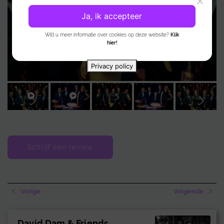
vergeten!
Ja, ik accepteer
Wilt u meer informatie over cookies op deze website?
Klik
hier!
Privacy policy
Schrijf een review
Vorige
Volgende
David Dam & Friends