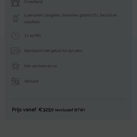
Coverband
5 personen: zangeres, drummer, gitarist/DJ, bassist en
saxofoon
3 x 45 Min
Standaard met geluid tot 250 pers.
Hits van toen en nu
Allround
Prijs vanaf: €3250
(exclusief BTW)