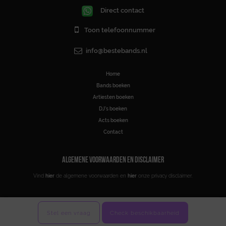
Direct contact
Toon telefoonnummer
info@bestebands.nl
Home
Bands boeken
Artiesten boeken
DJ’s boeken
Acts boeken
Contact
ALGEMENE VOORWAARDEN EN DISCLAIMER
Vind
hier
de algemene voorwaarden en
hier
onze privacy disclaimer.
Stel een vraag
Check beschikbaarheid