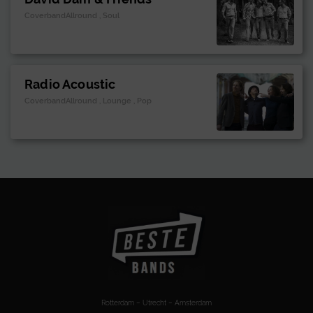
CoverbandAllround , Soul
Radio Acoustic
CoverbandAllround , Lounge , Pop
Rotterdam – Utrecht – Amsterdam