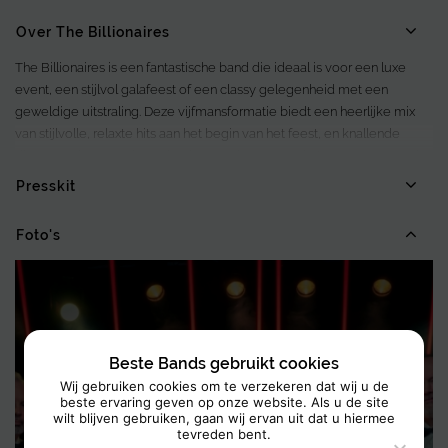
Over The Billionaires
The Billionaires is een fantastische band die ideaal is voor een luxe
event, een stijlvol galafeest of een classy gelegenheid met een
geweldige uitstraling. Deze vijfmansformatie biedt een heerlijke mix
van stijlvolle, relaxte hits aan het begin van het feest, en knallende
disco- en dancetracks zodra de avond op stoom is. Daarnaast zorgt de
band voor een geweldige DJ, die op de momenten dat de band niet
Presskit
speelt, de muzikale invulling voor zijn rekening neemt. De bezetting
van vocalist, gitarist, bassist, drummer en saxofonist biedt een
Foto's
veelzijdig repertoire dat perfect aansluit op de smaak van een luxere
doelgroep.
Door de stijlvolle galakleding van de bandleden en de sfeervolle
aankleding met mooi licht, gecombineerd met geweldig geluid en
Beste Bands gebruikt cookies
een luxe DJ Booth, mag deze act niet ontbreken op jouw high class
event.
Wij gebruiken cookies om te verzekeren dat wij u de
beste ervaring geven op onze website. Als u de site
wilt blijven gebruiken, gaan wij ervan uit dat u hiermee
tevreden bent.
The Billionaires biedt een luxe muzikale feestavond om niet snel te