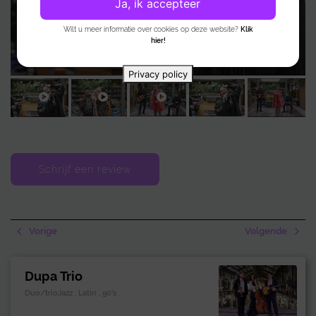
Ja, ik accepteer
Wilt u meer informatie over cookies op deze website?
Klik
hier!
Privacy policy
Schrijf een review
Vorige
Volgende
Dupa Trio
Duo/trioJazz , Latin , 90's