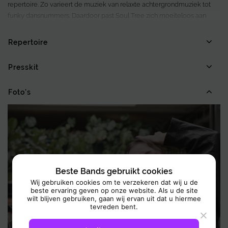
repertoire. Zo varieert de muziek van relaxte achtergrondmuziek tot
funky dansnummers. Daardoor past Soul Tree zich moeiteloos aan
elke setting aan. Of het nu gaat om een intiem diner, een bruisende
receptie of een zomers tuinfeest, het trio weet steeds de juiste toon te
Repertoire
raken.
Presskit
Daarnaast zorgen hun sprankelende energie en muzikale finesse voor
een sterke indruk. Door hun jarenlange ervaring voelen ze perfect aan
Foto's
wat een moment nodig heeft. Enerzijds brengen ze de dansvloer tot
leven wanneer dat gewenst is. Anderzijds spelen ze net zo graag
subtiel en sfeervol op de achtergrond. Zo ontstaat er altijd de juiste
balans.
Kortom, met Soul Tree til je elk event naar een hoger niveau.
Beste Bands gebruikt cookies
Wij gebruiken cookies om te verzekeren dat wij u de
beste ervaring geven op onze website. Als u de site
wilt blijven gebruiken, gaan wij ervan uit dat u hiermee
tevreden bent.