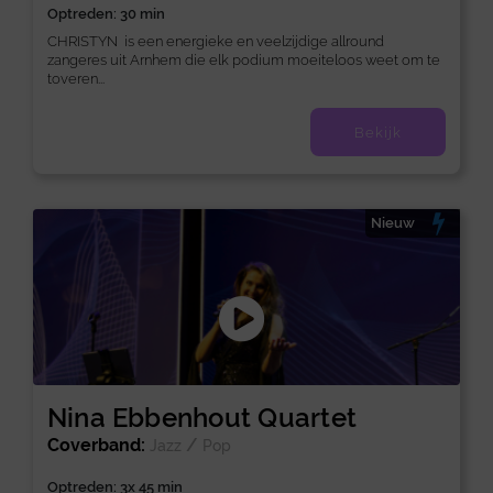
Optreden: 30 min
CHRISTYN is een energieke en veelzijdige allround
zangeres uit Arnhem die elk podium moeiteloos weet om te
toveren...
Bekijk
Nieuw
Nina Ebbenhout Quartet
Coverband:
/
Jazz
Pop
Optreden: 3x 45 min