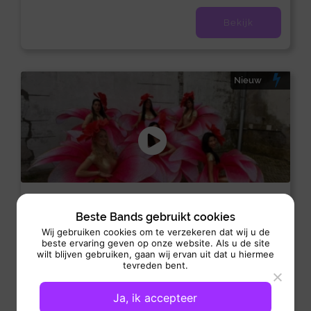
Bekijk
Nieuw
Flower girls
Beste Bands gebruikt cookies
Dans act:
Dans-Act
Wij gebruiken cookies om te verzekeren dat wij u de
beste ervaring geven op onze website. Als u de site
Optreden: 2 uur
wilt blijven gebruiken, gaan wij ervan uit dat u hiermee
Flower girls brengen een sprankelende mix van kleur, charme
tevreden bent.
en elegantie die elke gelegenheid onvergetelijk maakt.
Gekleed in...
Ja, ik accepteer