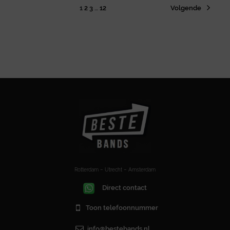
1
2
3
…
12
Volgende
Rotterdam – Utrecht – Amsterdam
Direct contact
Toon telefoonnummer
info@bestebands.nl