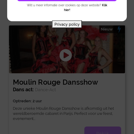
Bekijk
Wilt u meer informatie over cookies op deze website?
Klik
hier!
Privacy policy
Nieuw
Moulin Rouge Dansshow
Dans act:
Dance-Act
Optreden: 2 uur
Deze unieke Moulin Rouge Dansshow is afkomstig uit het
wereldberoemde cabaret in Parijs. Perfect voor uw feest,
evenement...
Bekijk