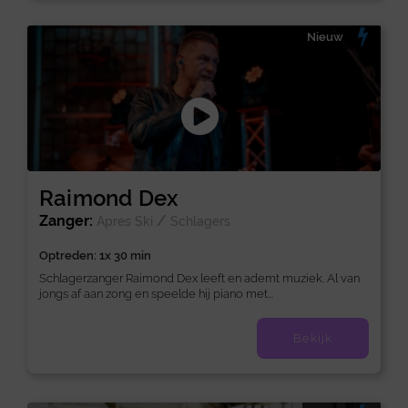
Nieuw
Raimond Dex
Zanger:
/
Apres Ski
Schlagers
Optreden: 1x 30 min
Schlagerzanger Raimond Dex leeft en ademt muziek. Al van
jongs af aan zong en speelde hij piano met...
Bekijk