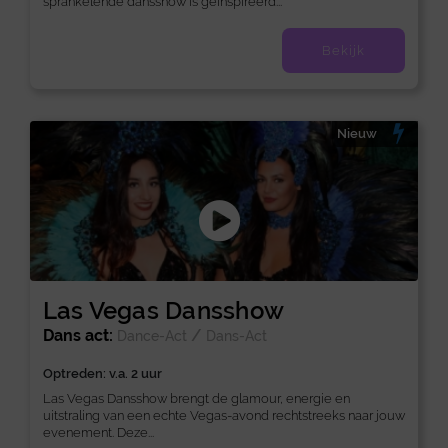
sprankelende dansshow is geïnspireerd...
Bekijk
Nieuw
Las Vegas Dansshow
Dans act:
/
Dance-Act
Dans-Act
Optreden: v.a. 2 uur
Las Vegas Dansshow brengt de glamour, energie en
uitstraling van een echte Vegas-avond rechtstreeks naar jouw
evenement. Deze...