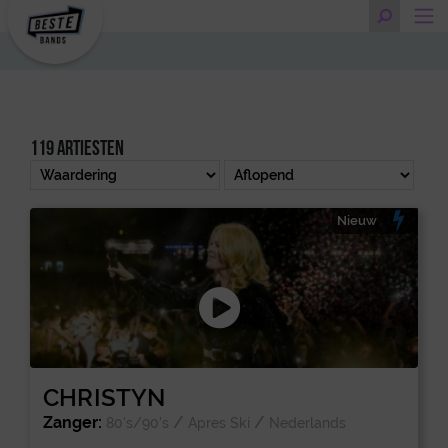
119 artiesten
Nieuw
CHRISTYN
Zanger:
/
/
80's/90's
Apres Ski
Nederlands