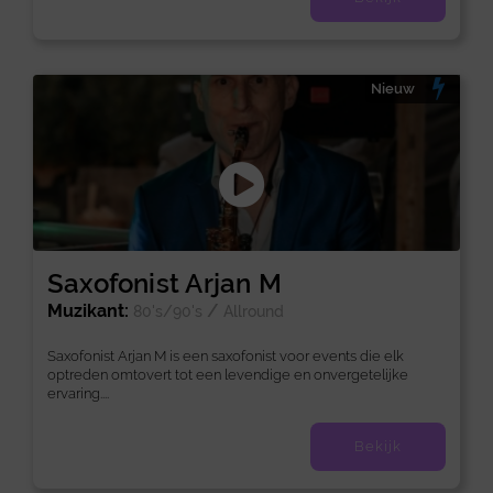
Nieuw
Saxofonist Arjan M
Muzikant:
/
80's/90's
Allround
Saxofonist Arjan M is een saxofonist voor events die elk
optreden omtovert tot een levendige en onvergetelijke
ervaring....
Bekijk