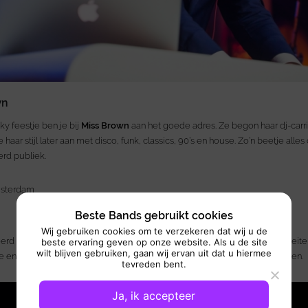
wn
ky feestje ben je bij
Miss Brown
aan het goede adres. Ze begon haar dj-carr
haar stijl later aan met disco, funk, classics, 90’s en house. Zo’n beetje alles 
rd publiek.
Beste Bands gebruikt cookies
Wij gebruiken cookies om te verzekeren dat wij u de
erd gesproken: daar heeft
dj Denzo
ook een handje van. Hij schakelt moei
beste ervaring geven op onze website. Als u de site
wilt blijven gebruiken, gaan wij ervan uit dat u hiermee
le en Nederlandse meezingers. Met Denzo wordt het gegarandeerd dansen.
tevreden bent.
Ja, ik accepteer