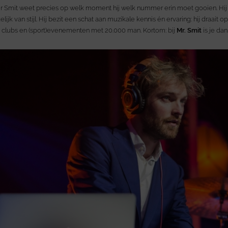
Smit weet precies op welk moment hij welk nummer erin moet gooien. Hij v
lijk van stijl. Hij bezit een schat aan muzikale kennis én ervaring: hij draait op
clubs en (sport)evenementen met 20.000 man. Kortom: bij
Mr. Smit
is je da