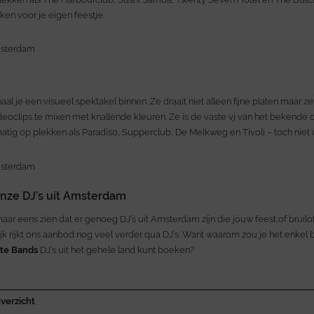
n voor je eigen feestje.
aal je een visueel spektakel binnen. Ze draait niet alleen fijne platen maar z
deoclips te mixen met knallende kleuren. Ze is de vaste vj van het bekende
matig op plekken als Paradiso, Supperclub, De Melkweg en Tivoli – toch niet 
onze DJ’s uit Amsterdam
maar eens zien dat er genoeg DJ’s uit Amsterdam zijn die jouw feest of bruilof
ijk rijkt ons aanbod nog veel verder qua DJ’s. Want waarom zou je het enkel 
ste Bands
DJ’s uit het gehele land kunt boeken?
verzicht