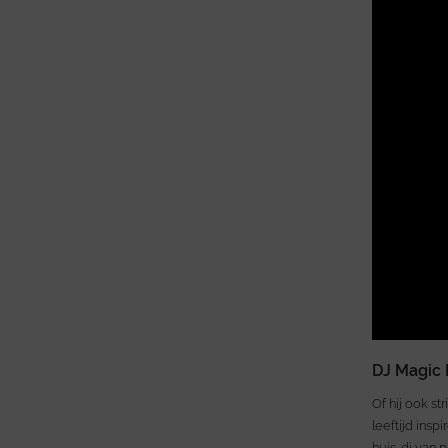
DJ Magic
Of hij ook st
leeftijd ins
huis-dj van 