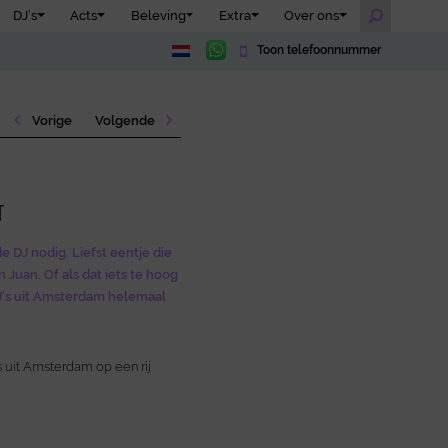
DJ’s
Acts
Beleving
Extra
Over ons
Toon telefoonnummer
Vorige
Volgende
t
de DJ nodig. Liefst eentje die
Juan. Of als dat iets te hoog
DJ’s uit Amsterdam helemaal
s uit Amsterdam op een rij