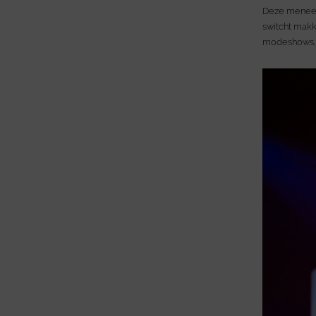
Deze meneer 
switcht makke
modeshows, 