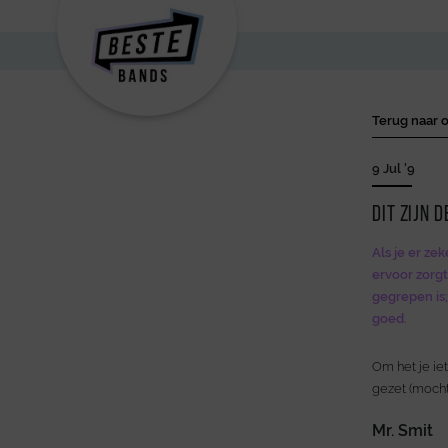
Terug naar o
9 Jul '9
Dit zijn 
Als je er zek
ervoor zorgt
gegrepen is;
goed.
Om het je ie
gezet (mocht
Mr. Smit