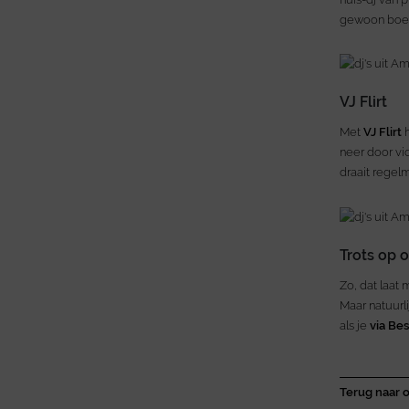
gewoon boeke
VJ Flirt
Met
VJ Flirt
h
neer door vi
draait regel
Trots op 
Zo, dat laat 
Maar natuurl
als je
via Be
Terug naar o