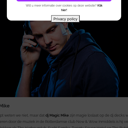
Wilt u meer informatie over cookies op deze website?
Klik
hier!
Privacy policy
 Mike
ript weten we niet, maar dat
dj Magic Mike
zijn magie loslaat op de dj decks wel
pireren door de muziek in de Rotterdamse club Now & Wow. Inmiddels is hij 
plekken als The Harbourclub, Sushi Samba, Twenty Seven Hotel en The Butc