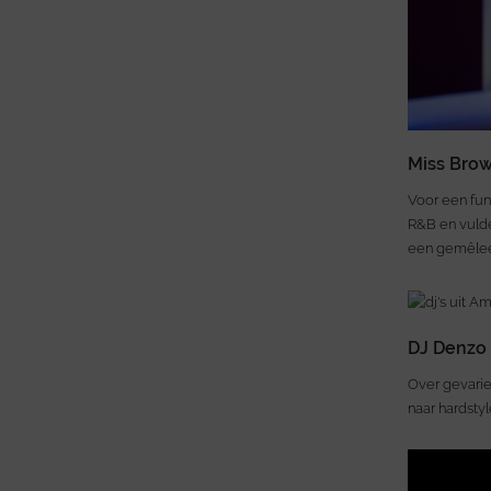
Miss Bro
Voor een fun
R&B en vulde 
een gemêlee
DJ Denzo
Over gevarie
naar hardsty