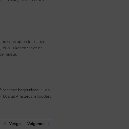
et ook een bijzondere sfeer
 dj-duo Lukas en Steve en
de minste.
t naar een hoger niveau tillen.
bij DJ’s uit Amsterdam houden,
Vorige
Volgende