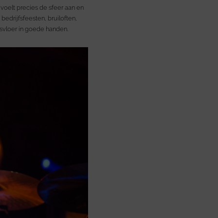
oelt precies de sfeer aan en
 bedrijfsfeesten, bruiloften,
nsvloer in goede handen.