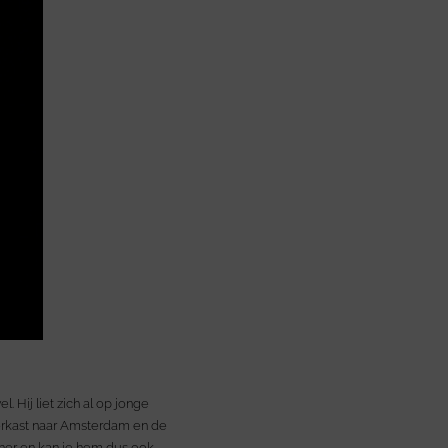
. Hij liet zich al op jonge
verkast naar Amsterdam en de
her en kan je hem dus ook