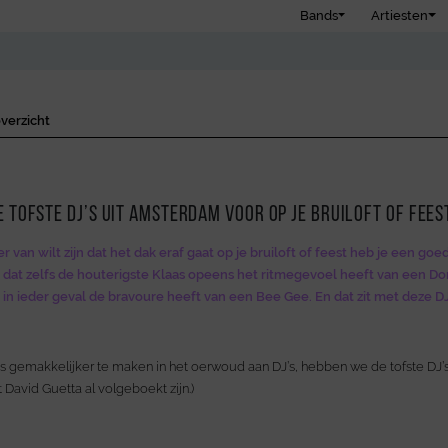
Bands
Artiesten
verzicht
de tofste DJ’s uit Amsterdam voor op je bruiloft of fees
er van wilt zijn dat het dak eraf gaat op je bruiloft of feest heb je een goe
 dat zelfs de houterigste Klaas opeens het ritmegevoel heeft van een Don 
 in ieder geval de bravoure heeft van een Bee Gee. En dat zit met deze 
ts gemakkelijker te maken in het oerwoud aan DJ’s, hebben we de tofste DJ’
 David Guetta al volgeboekt zijn.)