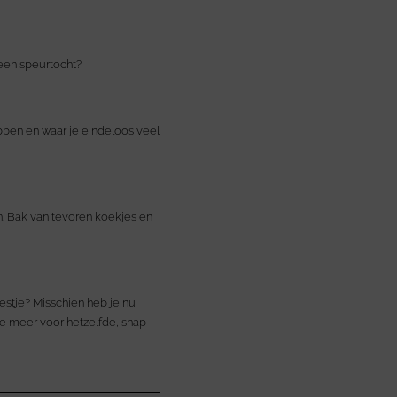
een speurtocht?
ebben en waar je eindeloos veel
n. Bak van tevoren koekjes en
eestje? Misschien heb je nu
je meer voor hetzelfde, snap