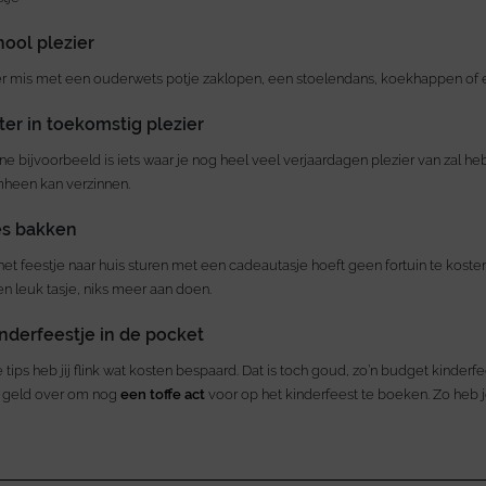
hool plezier
er mis met een ouderwets potje zaklopen, een stoelendans, koekhappen of 
ter in toekomstig plezier
ne bijvoorbeeld is iets waar je nog heel veel verjaardagen plezier van zal h
mheen kan verzinnen.
es bakken
het feestje naar huis sturen met een cadeautasje hoeft geen fortuin te koste
en leuk tasje, niks meer aan doen.
nderfeestje in de pocket
tips heb jij flink wat kosten bespaard. Dat is toch goud, zo’n budget kinderf
t geld over om nog
een toffe act
voor op het kinderfeest te boeken. Zo heb 