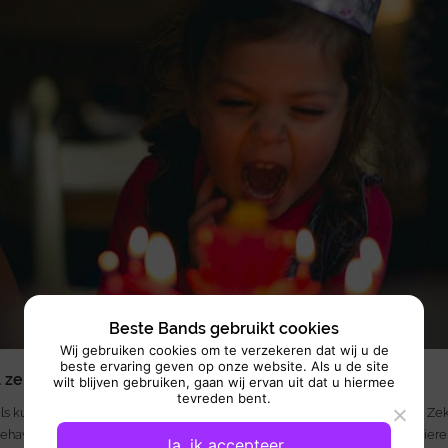
Beste Bands gebruikt cookies
Wij gebruiken cookies om te verzekeren dat wij u de
beste ervaring geven op onze website. Als u de site
 zelf decoratie
wilt blijven gebruiken, gaan wij ervan uit dat u hiermee
tevreden bent.
els kun je heel gezellig feestdecoratie kopen, maar eigenlijk is het zonde. Z
ehavende puinzooi is. Koop ballonnen en laat je kind die met stiften versiere
Ja, ik accepteer