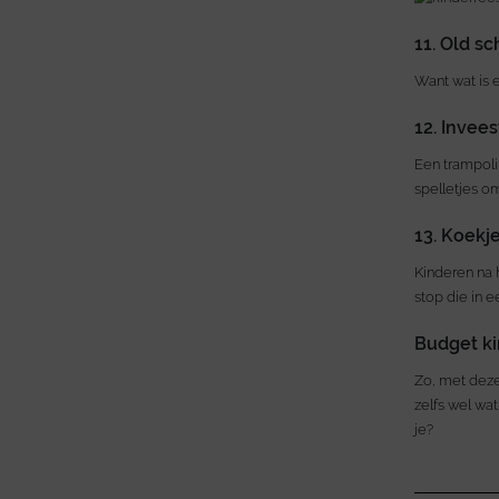
11. Old sc
Want wat is 
12. Invees
Een trampoli
spelletjes o
13. Koekj
Kinderen na 
stop die in e
Budget ki
Zo, met deze 
zelfs wel wa
je?