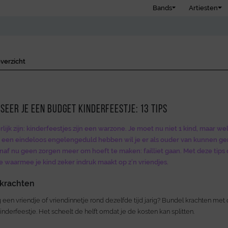
Bands
Artiesten
verzicht
seer je een budget kinderfeestje: 13 tips
lijk zijn: kinderfeestjes zijn een warzone. Je moet nu niet 1 kind, maar we
 een eindeloos engelengeduld hebben wil je er als ouder van kunnen geni
anaf nu geen zorgen meer om hoeft te maken: failliet gaan. Met deze tips
e waarmee je kind zeker indruk maakt op z’n vriendjes.
 krachten
ig een vriendje of vriendinnetje rond dezelfde tijd jarig? Bundel krachten me
nderfeestje. Het scheelt de helft omdat je de kosten kan splitten.