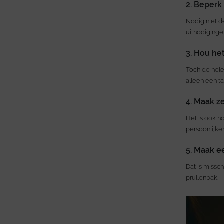
2. Beperk 
Nodig niet de
uitnodiginge
3. Hou he
Toch de hele
alleen een ta
4. Maak z
Het is ook n
persoonlijke
5. Maak 
Dat is missch
prullenbak.