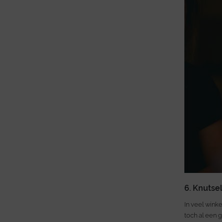
6. Knutsel
In veel wink
toch al een g