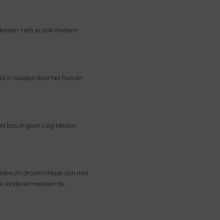
tekenen. Heb je ook meteen
d in vaasjes door het huis en
het bos in gaan. Leg kleden
worden z’n droom? Maak dan met
 de kinderen meteen de
.