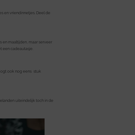
es en vriendinnetjes. Deel de
es en maaltijden, maar serveer
et een cadeautasje.
– oogt ook nog eens stuk
elanden uiteindelijk toch in de