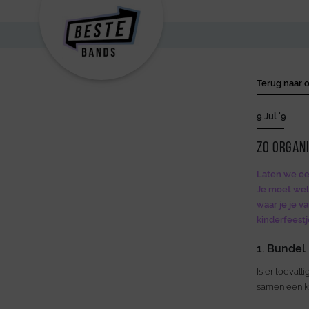
Terug naar o
9 Jul '9
Zo organi
Laten we eer
Je moet wel
waar je je v
kinderfeestj
1. Bundel
Is er toevall
samen een ki