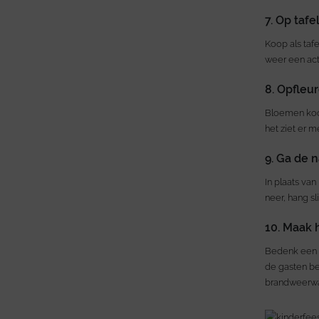
7. Op tafe
Koop als taf
weer een acti
8. Opfleu
Bloemen koop
het ziet er m
9. Ga de n
In plaats van
neer, hang s
10. Maak 
Bedenk een a
de gasten be
brandweerwag