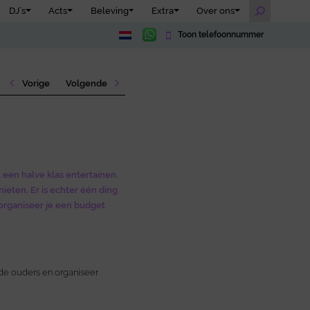
DJ’s
Acts
Beleving
Extra
Over ons
Toon telefoonnummer
Vorige
Volgende
l een halve klas entertainen.
eten. Er is echter één ding
 organiseer je een budget
t de ouders en organiseer