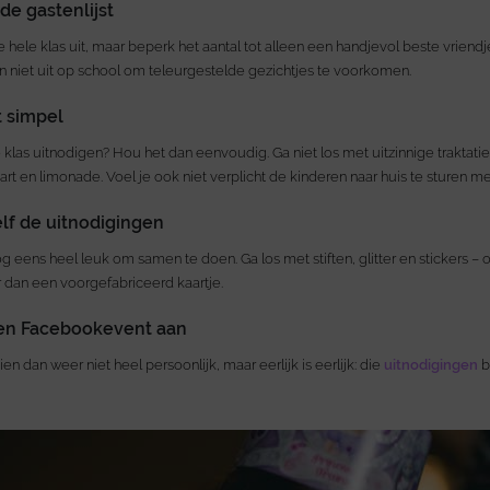
de gastenlijst
 hele klas uit, maar beperk het aantal tot alleen een handjevol beste vriendj
n niet uit op school om teleurgestelde gezichtjes te voorkomen.
t simpel
 klas uitnodigen? Hou het dan eenvoudig. Ga niet los met uitzinnige traktati
art en limonade. Voel je ook niet verplicht de kinderen naar huis te sturen m
elf de uitnodigingen
og eens heel leuk om samen te doen. Ga los met stiften, glitter en stickers 
r dan een voorgefabriceerd kaartje.
een Facebookevent aan
ien dan weer niet heel persoonlijk, maar eerlijk is eerlijk: die
uitnodigingen
b