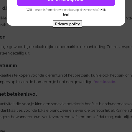
l kliederen
Wilt u meer informatie over cookies op deze website?
Klik
hier!
elkleed of -loper een rol gekleurd papier waar de gasten lekker op kunnen 
Privacy policy
viteit.
ren
 je gewoon bij de plaatselijke supermarkt in de aanbieding. Zet ze versprei
eteen gezellig uit.
atuur in
 kaartjes te kopen voor de dierentuin of het pretpark, kun je ook het park of 
lingers op tussen de bomen en je hebt een geweldige
feestlocatie
.
het betekenisvol
ctiviteit die voor je kind een speciale betekenis heeft. Is brandweerman 
dankkaartjes voor de lokale brandweer en lever die persoonlijk af. Kunnen
ens bewonderen (wel van tevoren even afstemmen of dat mag, natuurlijk)