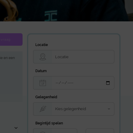
 vraag
Locatie
ie en een
Datum
Gelegenheid
Begintijd spelen