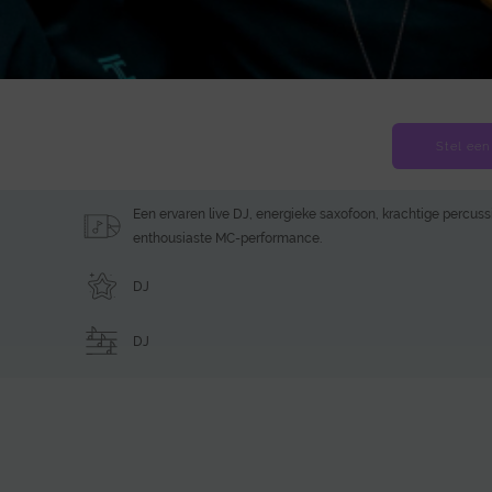
Stel een
Een ervaren live DJ, energieke saxofoon, krachtige percuss
enthousiaste MC-performance.
DJ
DJ