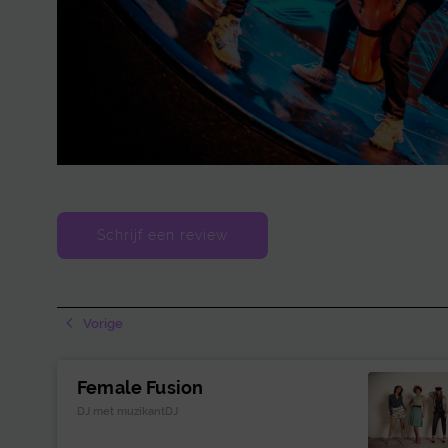
Schrijf een review
Vorige
Female Fusion
DJ met muzikantDJ