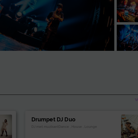
V
Drumpet DJ Duo
DJ met muzikantDance , House , Lounge