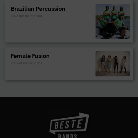
Brazilian Percussion
OrkestInstrumental
Female Fusion
DJ met muzikantDJ