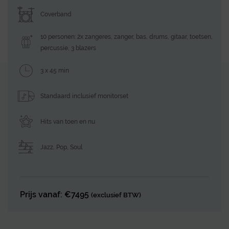
Coverband
10 personen: 2x zangeres, zanger, bas, drums, gitaar, toetsen,
percussie, 3 blazers
3 x 45 min
Standaard inclusief monitorset
Hits van toen en nu
Jazz
,
Pop
,
Soul
Prijs vanaf: €7495
(exclusief BTW)