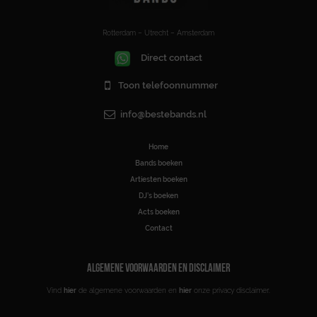
Rotterdam – Utrecht – Amsterdam
Direct contact
Toon telefoonnummer
info@bestebands.nl
Home
Bands boeken
Artiesten boeken
DJ’s boeken
Acts boeken
Contact
ALGEMENE VOORWAARDEN EN DISCLAIMER
Vind
hier
de algemene voorwaarden en
hier
onze privacy disclaimer.