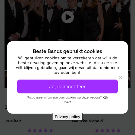
Treasure
. Zo komt iedereen in beweging — of je nu danst, meezingt of
gewoon geniet.
Op zoek naar een kleiner alternatief met dezelfde energie?
Bekijk hier
onze compacte liveband
en ontdek wat past bij jouw event.
Beste Bands gebruikt cookies
Wij gebruiken cookies om te verzekeren dat wij u de
beste ervaring geven op onze website. Als u de site
wilt blijven gebruiken, gaan wij ervan uit dat u hiermee
tevreden bent.
Ja, ik accepteer
Wilt u meer informatie over cookies op deze website?
Klik
hier!
1 Review
10
Privacy policy
Kwaliteit
Nauwkeurigheid