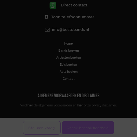
Direct contact
Toon telefoonnummer
info@bestebands.nl
Home
Bands boeken
Artiesten boeken
DJ’s boeken
Acts boeken
Contact
ALGEMENE VOORWAARDEN EN DISCLAIMER
Vind
hier
de algemene voorwaarden en
hier
onze privacy disclaimer.
Stel een vraag
Check beschikbaarheid