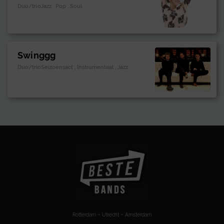
Duo/trioJazz , Pop , Soul
Swinggg
Duo/trioSeizoensact , Instrumentaal , Jazz
Rotterdam – Utrecht – Amsterdam