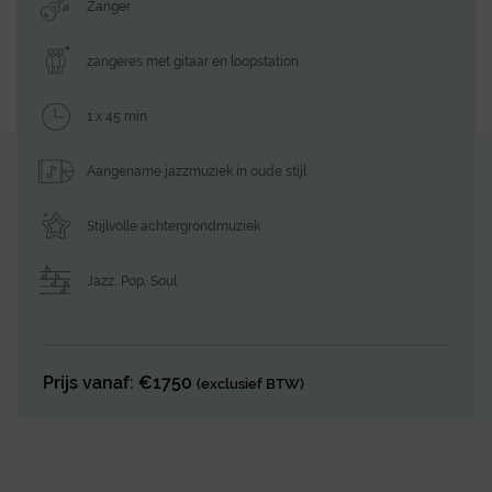
Zanger
zangeres met gitaar en loopstation
1 x 45 min
Aangename jazzmuziek in oude stijl
Stijlvolle achtergrondmuziek
Jazz
,
Pop
,
Soul
Prijs vanaf: €1750
(exclusief BTW)