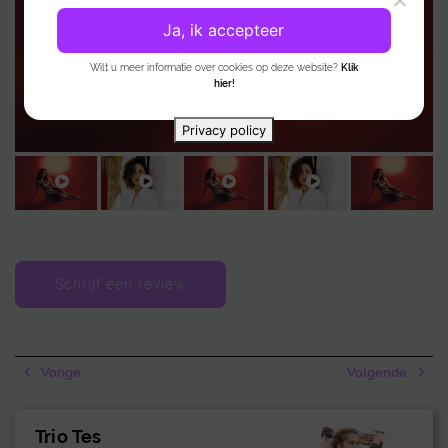
Ja, ik accepteer
Wilt u meer informatie over cookies op deze website?
Klik
hier!
Privacy policy
Schrijf een review
Vorige
Volgende
Trio Tes