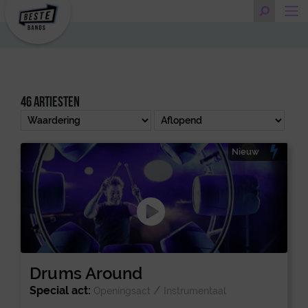
46 artiesten
Nieuw
Drums Around
Special act:
/
Openingsact
Instrumentaal