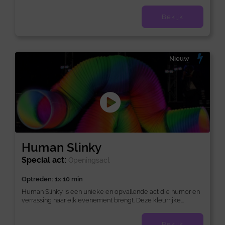
Bekijk
Nieuw
Human Slinky
Special act:
Openingsact
Optreden: 1x 10 min
Human Slinky is een unieke en opvallende act die humor en
verrassing naar elk evenement brengt. Deze kleurrijke...
Bekijk