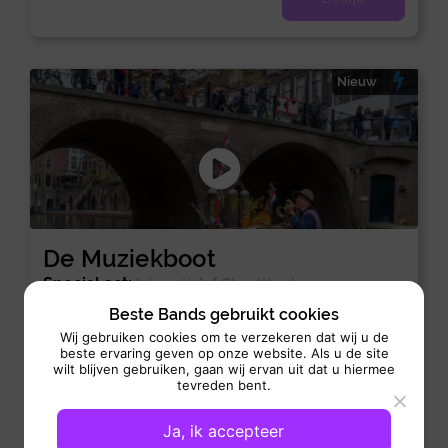
Nieuw
De Muziekboot
Special act:
/
Interactief
Straattheater
Beste Bands gebruikt cookies
Optreden: 1x 20 min
Wij gebruiken cookies om te verzekeren dat wij u de
De Muziekboot brengt Reinier Sijpkens, de bekende
beste ervaring geven op onze website. Als u de site
watermuzikant van Nederland. Op zijn kleine boot “De
wilt blijven gebruiken, gaan wij ervan uit dat u hiermee
Notendop” heeft hij...
tevreden bent.
Ja, ik accepteer
Bekijk