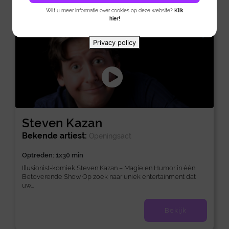
Wilt u meer informatie over cookies op deze website?
Klik
hier!
Nieuw
Privacy policy
Steven Kazan
Bekende artiest:
Openingsact
Optreden: 1x30 min
Illusionist-komiek Steven Kazan – Magie en Humor in één
Betoverende Show Op zoek naar uniek entertainment dat
uw...
Bekijk