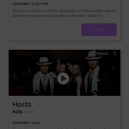
Optreden: 1x 5-7 min
Drums Around is een korte, krachtige en indrukwekkende act
die direct impact maakt op elk evenement. Vanaf het...
Bekijk
Nieuw
Hosts
Acts:
Hosts
Optreden: 4 uur