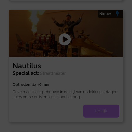
Nieuw
Nautilus
Special act:
Straattheater
Optreden: 4x 30 min
Deze machine is gebouwd in de stijl van ondekkingsreiziger
Jules Verne en is een lust voor het oog...
Bekijk