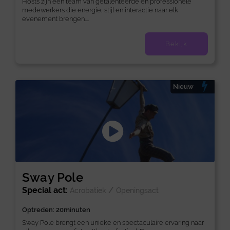
Hosts zijn een team van getalenteerde en professionele
medewerkers die energie, stijl en interactie naar elk
evenement brengen....
Bekijk
Nieuw
Sway Pole
Special act:
/
Acrobatiek
Openingsact
Optreden: 20minuten
Sway Pole brengt een unieke en spectaculaire ervaring naar