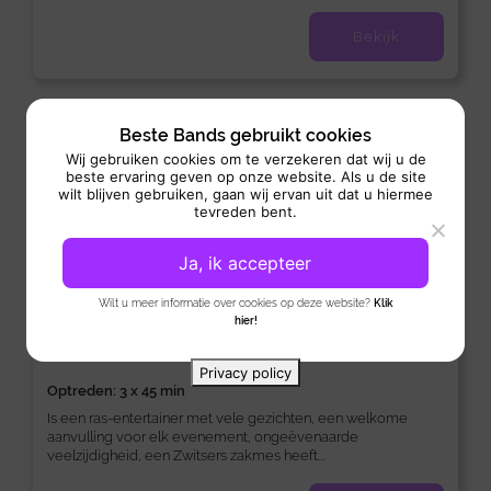
Bekijk
Nieuw
Beste Bands gebruikt cookies
Wij gebruiken cookies om te verzekeren dat wij u de
beste ervaring geven op onze website. Als u de site
wilt blijven gebruiken, gaan wij ervan uit dat u hiermee
tevreden bent.
Ja, ik accepteer
Wilt u meer informatie over cookies op deze website?
Klik
Vermakelaar
hier!
Side act:
/
Acteurs
Straattheater
Privacy policy
Optreden: 3 x 45 min
Is een ras-entertainer met vele gezichten, een welkome
aanvulling voor elk evenement, ongeëvenaarde
veelzijdigheid, een Zwitsers zakmes heeft...