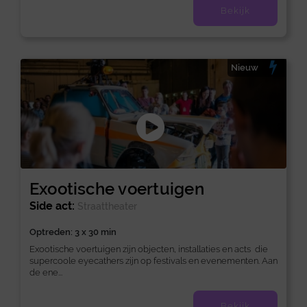
Bekijk
Nieuw
Exootische voertuigen
Side act:
Straattheater
Optreden: 3 x 30 min
Exootische voertuigen zijn objecten, installaties en acts die
supercoole eyecathers zijn op festivals en evenementen. Aan
de ene...
Bekijk