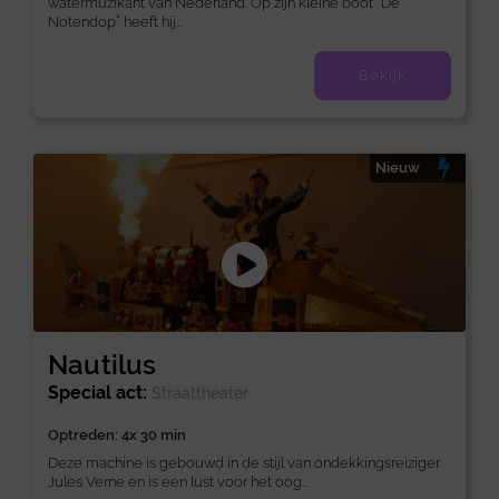
watermuzikant van Nederland. Op zijn kleine boot “De
Notendop” heeft hij...
Bekijk
Nieuw
Nautilus
Special act:
Straattheater
Optreden: 4x 30 min
Deze machine is gebouwd in de stijl van ondekkingsreiziger
Jules Verne en is een lust voor het oog...