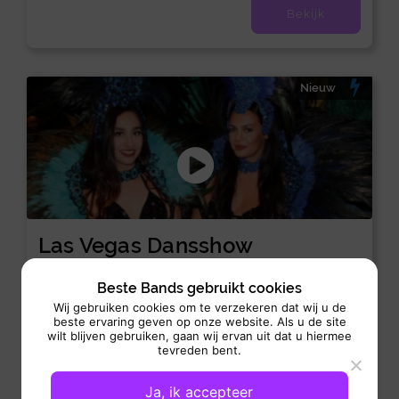
Bekijk
Nieuw
Las Vegas Dansshow
Dans act:
/
Dance-Act
Dans-Act
Beste Bands gebruikt cookies
Optreden: v.a. 2 uur
Wij gebruiken cookies om te verzekeren dat wij u de
beste ervaring geven op onze website. Als u de site
Las Vegas Dansshow brengt de glamour, energie en
wilt blijven gebruiken, gaan wij ervan uit dat u hiermee
uitstraling van een echte Vegas-avond rechtstreeks naar jouw
tevreden bent.
evenement. Deze...
Ja, ik accepteer
Bekijk