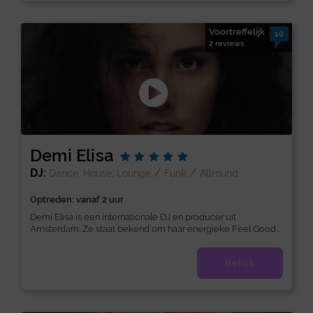
Voortreffelijk
10
2 reviews
Demi Elisa
DJ:
/
/
Dance, House, Lounge
Funk
Allround
Optreden: vanaf 2 uur
Demi Elisa is een internationale DJ en producer uit
Amsterdam. Ze staat bekend om haar energieke Feel Good...
Bekijk