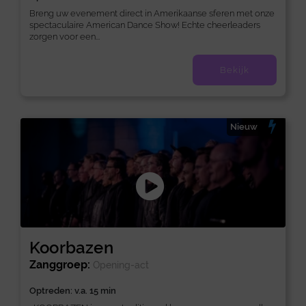
Breng uw evenement direct in Amerikaanse sferen met onze
spectaculaire American Dance Show! Echte cheerleaders
zorgen voor een...
Bekijk
Nieuw
Koorbazen
Zanggroep:
Opening-act
Optreden: v.a. 15 min