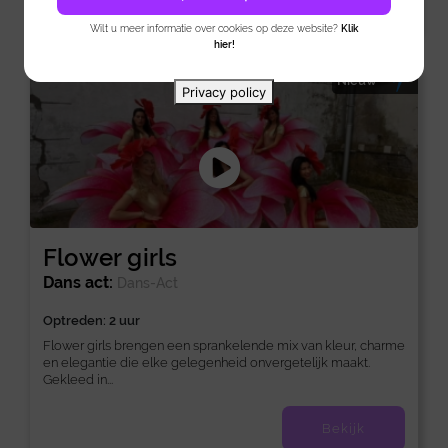
Wilt u meer informatie over cookies op deze website?
Klik
hier!
Nieuw
Privacy policy
Flower girls
Dans act:
Dans-Act
Optreden: 2 uur
Flower girls brengen een sprankelende mix van kleur, charme
en elegantie die elke gelegenheid onvergetelijk maakt.
Gekleed in...
Bekijk