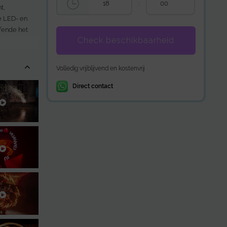
:
t,
ze LED- en
fende het
Check beschikbaarheid
uur en een
Volledig vrijblijvend en kostenvrij
Direct contact
rotechniek
bij