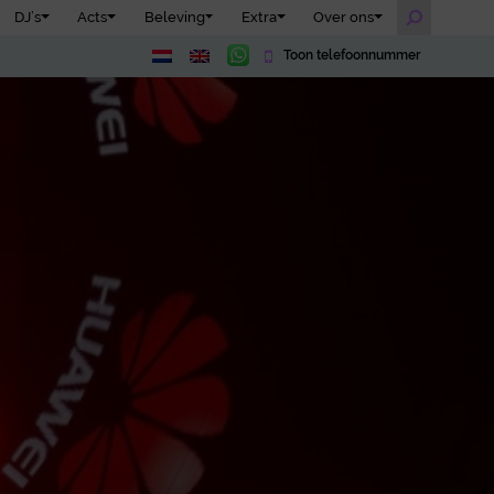
DJ’s
Acts
Beleving
Extra
Over ons
Toon telefoonnummer