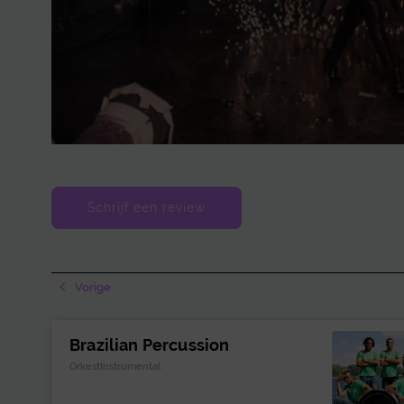
Schrijf een review
Vorige
Brazilian Percussion
OrkestInstrumental