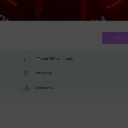
Stel een
LED and FIRE dans acts
Dansgroep
Opening-act