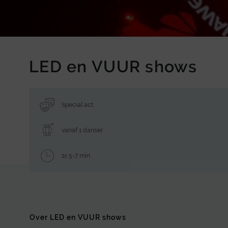
LED en VUUR shows
Special act
vanaf 1 danser
1x 5-7 min
Over LED en VUUR shows