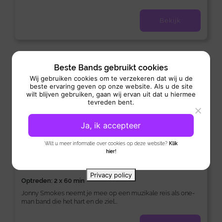
Bekijk
Voortreffelijk
10
Beste Bands gebruikt cookies
1 review
Wij gebruiken cookies om te verzekeren dat wij u de
beste ervaring geven op onze website. Als u de site
wilt blijven gebruiken, gaan wij ervan uit dat u hiermee
tevreden bent.
Ja, ik accepteer
Wilt u meer informatie over cookies op deze website?
Klik
Jonny Smokes
hier!
Zanger:
/
/
Allround
Pop
Rock
Privacy policy
Optreden: 2 x 60 min
Jonny Smokes neemt je mee op een muzikale reis als one-
man band die het hart en de ziel...