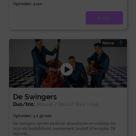
Optreden: 4 uur
Bekijk
Nieuw
De Swingers
Duo/trio:
/
/
Allround
Disco
Rock 'n Roll
Optreden: 3 x 30 min
De Swingers zijn het perfecte akoestische en mobiele trio
voor elk bedrijfsfeest, evenement, bruiloft of receptie. Dit
stijlvolle...