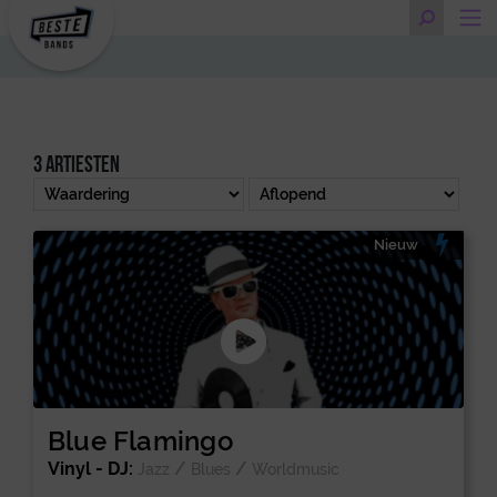
3 artiesten
Nieuw
Blue Flamingo
Vinyl - DJ:
/
/
Jazz
Blues
Worldmusic