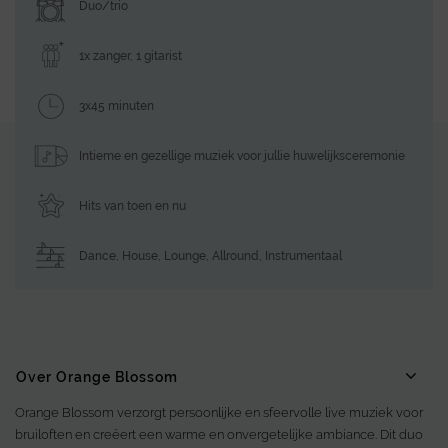
Duo/trio
1x zanger, 1 gitarist
3x45 minuten
Intieme en gezellige muziek voor jullie huwelijksceremonie
Hits van toen en nu
Dance, House, Lounge
,
Allround
,
Instrumentaal
Over Orange Blossom
Orange Blossom verzorgt persoonlijke en sfeervolle live muziek voor
bruiloften en creëert een warme en onvergetelijke ambiance. Dit duo