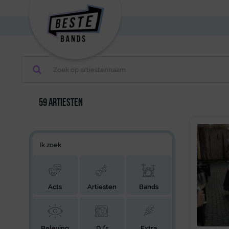
59 artiesten
Ik zoek
Acts
Artiesten
Bands
Beleving
DJ's
Extra