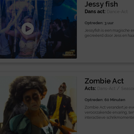
Jessy fish
Dans act:
Dance-Act
Optreden: 3 uur
Jessyfish is een magische e
gecreëerd door Jess en haar 
Zombie Act
Acts:
/
Dans-Act
Season
Optreden: 60 Minuten
Zombie Act verandert je eve
veroorzakende ervaring, ter
interactieve schrikmomenten