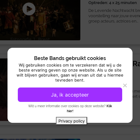
Optreden: 4 x 25 minuten
De Levende Nachtwacht br
voorstelling naar jouw eve
groep acteurs, actrices en...
Beste Bands gebruikt cookies
Karicaturist 
Wij gebruiken cookies om te verzekeren dat wij u de
beste ervaring geven op onze website. Als u de site
Side act:
Art-Act
wilt blijven gebruiken, gaan wij ervan uit dat u hiermee
tevreden bent.
Optreden: 4uur
Karikaturist Randy is een m
Ja, ik accepteer
20 jaar ervaring. Hij creëert 
Wilt u meer informatie over cookies op deze website?
Klik
hier!
Privacy policy