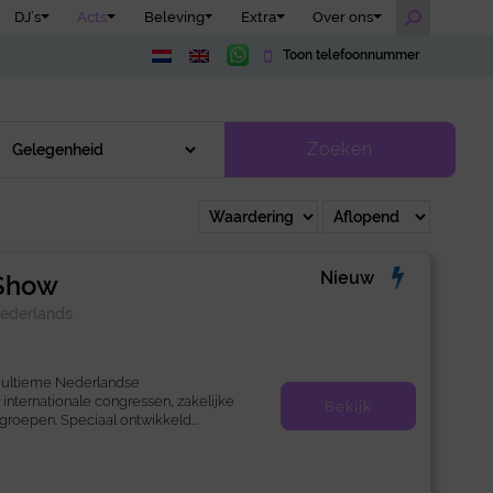
DJ’s
Acts
Beleving
Extra
Over ons
Toon telefoonnummer
Zoeken
Nieuw
Show
ederlands
 ultieme Nederlandse
internationale congressen, zakelijke
Bekijk
roepen. Speciaal ontwikkeld...