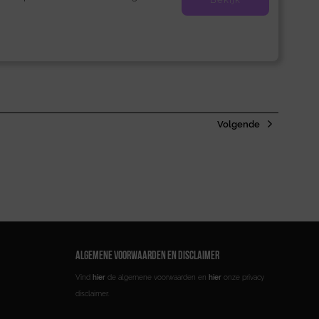
Volgende
ALGEMENE VOORWAARDEN EN DISCLAIMER
Vind
hier
de algemene voorwaarden en
hier
onze privacy
disclaimer.