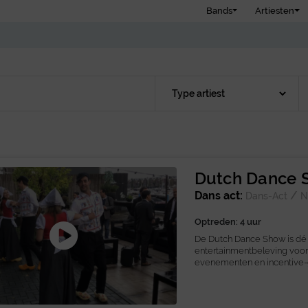
Bands
Artiesten
Dutch Dance 
Dans act:
/
Dans-Act
N
Optreden: 4 uur
De Dutch Dance Show is dé
entertainmentbeleving voor 
evenementen en incentive-g