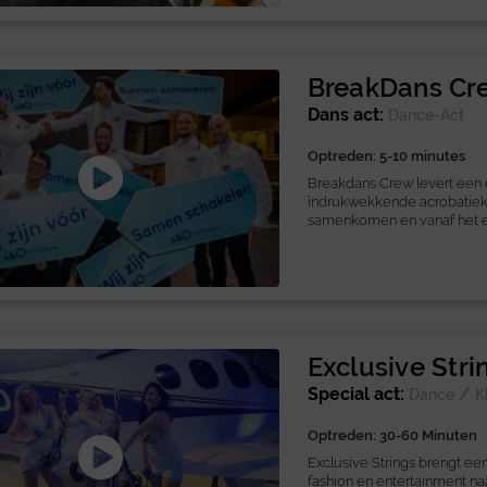
BreakDans Cr
Dans act:
Dance-Act
Optreden: 5-10 minutes
Breakdans Crew levert een
indrukwekkende acrobatiek 
samenkomen en vanaf het e
Exclusive Stri
Special act:
/
Dance
K
Optreden: 30-60 Minuten
Exclusive Strings brengt ee
fashion en entertainment naa