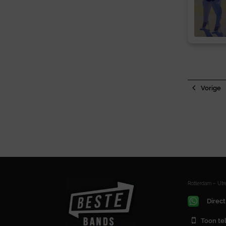
Vorige
Rotterdam – Ut
Direct
Toon t