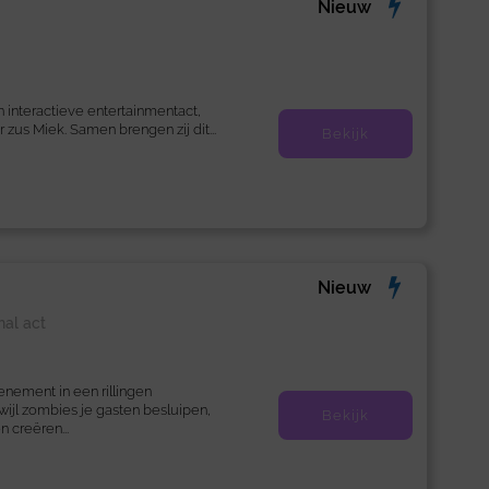
Nieuw
n interactieve entertainmentact,
zus Miek. Samen brengen zij dit...
Bekijk
Nieuw
al act
nement in een rillingen
wijl zombies je gasten besluipen,
Bekijk
 creëren...