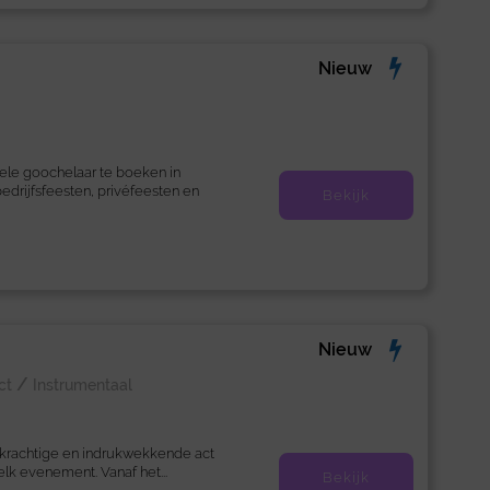
Nieuw
ele goochelaar te boeken in
edrijfsfeesten, privéfeesten en
Bekijk
Nieuw
/
ct
Instrumentaal
 krachtige en indrukwekkende act
lk evenement. Vanaf het...
Bekijk