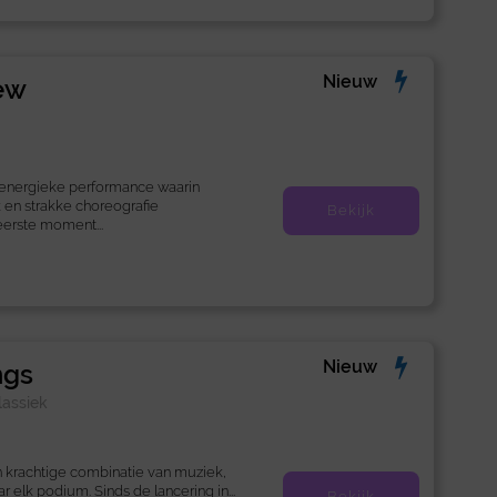
Nieuw
ew
 energieke performance waarin
en strakke choreografie
Bekijk
erste moment...
Nieuw
ngs
lassiek
n krachtige combinatie van muziek,
r elk podium. Sinds de lancering in...
Bekijk