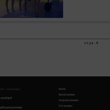
1
2
3
4
…
6
Home
recht – Amsterdam
Bands boeken
 contact
Artiesten boeken
DJ’s boeken
elefoonnummer