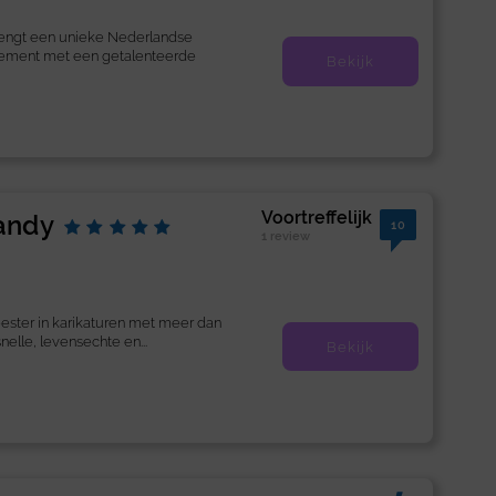
engt een unieke Nederlandse
nement met een getalenteerde
Bekijk
Voortreffelijk
Randy
10
1 review
eester in karikaturen met meer dan
snelle, levensechte en...
Bekijk