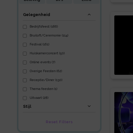
Gelegenheid
Bedrijfsfeest (186)
Bruiloft/Ceremonie (114)
Festival (161)
Huiskamerconcert (50)
Online events (7)
Overige Feesten (62)
Receptie/Diner (130)
Thema feesten (1)
Uitvaart (28)
Stijl
Reset Filters