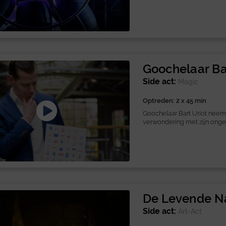
Goochelaar Ba
Side act:
Magic
Optreden: 2 x 45 min
Goochelaar Bart Uriot neem
verwondering met zijn ongeloo
De Levende N
Side act:
Art-Act