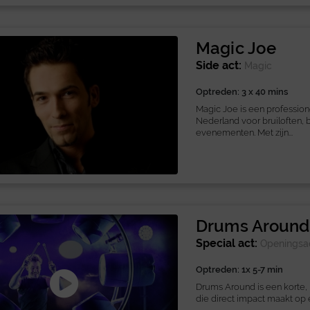
Magic Joe
Side act:
Magic
Optreden: 3 x 40 mins
Magic Joe is een profession
Nederland voor bruiloften, b
evenementen. Met zijn...
Drums Around
Special act:
Openingsa
Optreden: 1x 5-7 min
Drums Around is een korte,
die direct impact maakt op e