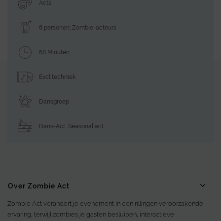
Acts
8 personen: Zombie-acteurs
60 Minuten
Excl techniek
Dansgroep
Dans-Act
,
Seasonal act
Over Zombie Act
Zombie Act verandert je evenement in een rillingen veroorzakende
ervaring, terwijl zombies je gasten besluipen, interactieve