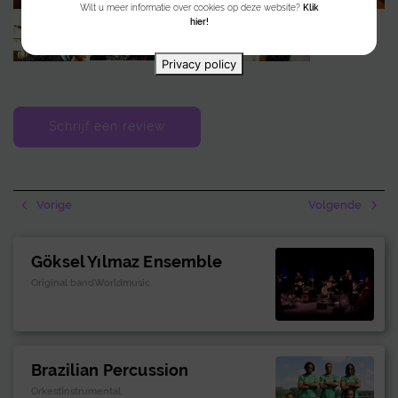
Wilt u meer informatie over cookies op deze website?
Klik
hier!
Perfect voor Halloween-feesten, horrorparty’s of bedrijfsavonden,
combineert de Zombie Act schrikmomenten, interactieve fun en
onvergetelijke entertainmentervaringen.
Privacy policy
Schrijf een review
Vorige
Volgende
Göksel Yılmaz Ensemble
Original bandWorldmusic
Brazilian Percussion
OrkestInstrumental