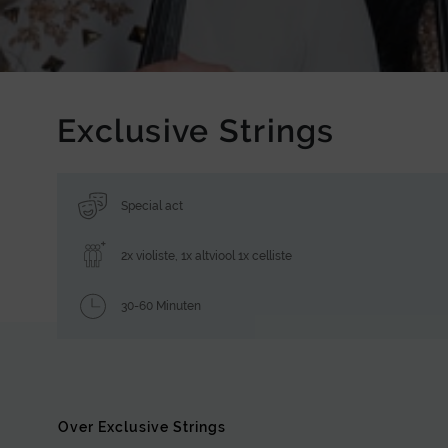
Exclusive Strings
Special act
2x violiste, 1x altviool 1x celliste
30-60 Minuten
Over Exclusive Strings