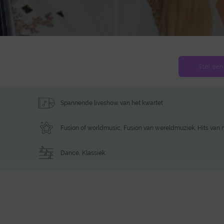
Stel een
Spannende liveshow van het kwartet
Fusion of worldmusic
,
Fusion van wereldmuziek
,
Hits van 
Dance
,
Klassiek