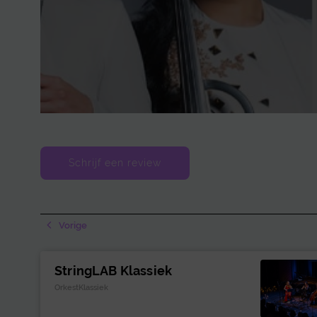
Schrijf een review
Vorige
StringLAB Klassiek
OrkestKlassiek