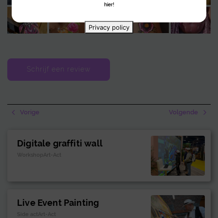
hier!
Privacy policy
Schrijf een review
Vorige
Volgende
Digitale graffiti wall
WorkshopArt-Act
Live Event Painting
Side actArt-Act