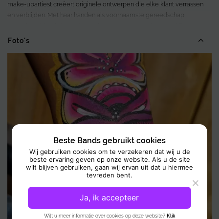
make-upartiest creëert originele ontwerpen die elke klant verrassen
en verblijden. Met haar handen als voornaamste gereedschap
verandert zij het lichaam in een levend canvas met Arts and Faces.
Alleen hoogwaardige, huidvriendelijke producten worden gebruikt
Foto's
voor een veilige en comfortabele ervaring.
Klanten van alle leeftijden verlaten haar stoel stralend, trots op
prachtige gezicht- en lichaamskunst vol creativiteit en kleur. Of het nu
gaat om evenementen, feesten of speciale gelegenheden, de Face
and Body paint diensten garanderen een onvergetelijke en visueel
indrukwekkende ervaring.
Beste Bands gebruikt cookies
Wij gebruiken cookies om te verzekeren dat wij u de
beste ervaring geven op onze website. Als u de site
wilt blijven gebruiken, gaan wij ervan uit dat u hiermee
tevreden bent.
Ja, ik accepteer
Wilt u meer informatie over cookies op deze website?
Klik