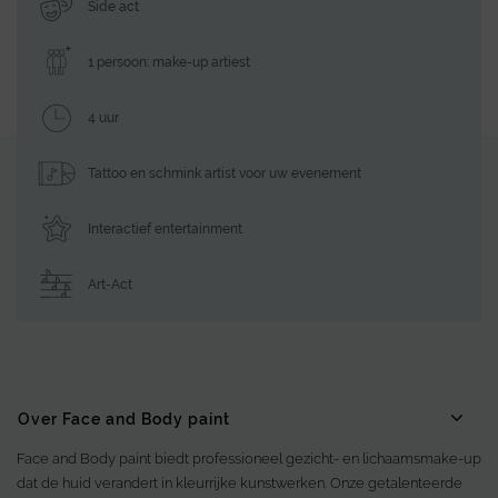
Side act
1 persoon: make-up artiest
4 uur
Tattoo en schmink artist voor uw evenement
Interactief entertainment
Art-Act
Over Face and Body paint
Face and Body paint biedt professioneel gezicht- en lichaamsmake-up
dat de huid verandert in kleurrijke kunstwerken. Onze getalenteerde