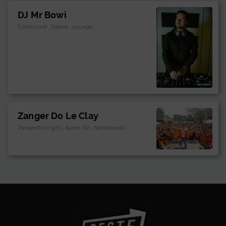
DJ Mr Bowi
DJAllround , Dance , Lounge
Zanger Do Le Clay
Zanger80's/90's , Apres Ski , Nederlands