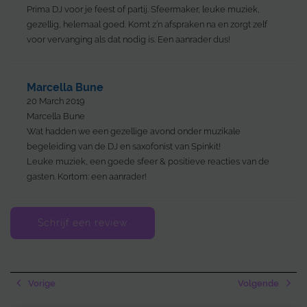
Prima DJ voor je feest of partij. Sfeermaker, leuke muziek,
gezellig, helemaal goed. Komt z’n afspraken na en zorgt zelf
voor vervanging als dat nodig is. Een aanrader dus!
Marcella Bune
20 March 2019
Marcella Bune
Wat hadden we een gezellige avond onder muzikale
begeleiding van de DJ en saxofonist van Spinkit!
Leuke muziek, een goede sfeer & positieve reacties van de
gasten. Kortom: een aanrader!
Schrijf een review
Vorige
Volgende