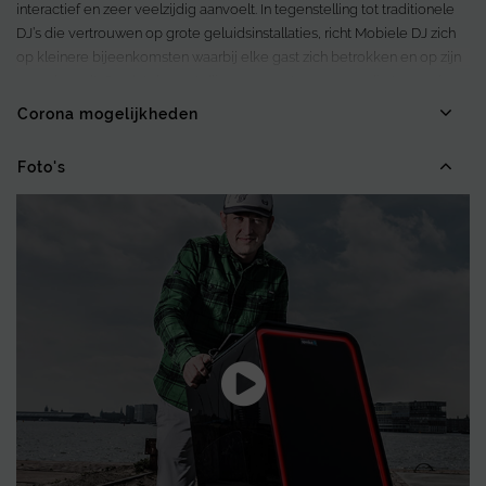
interactief en zeer veelzijdig aanvoelt. In tegenstelling tot traditionele
DJ’s die vertrouwen op grote geluidsinstallaties, richt Mobiele DJ zich
op kleinere bijeenkomsten waarbij elke gast zich betrokken en op zijn
gemak voelt. Omdat de opstelling compact en eenvoudig te regelen
is, blijven de geluidsniveaus gedurende het hele evenement
Corona mogelijkheden
comfortabel, zodat gesprekken mogelijk zijn zonder te hoeven
schreeuwen.
Foto's
De DJ bepaalt de sfeer in realtime en beweegt soepel tussen genres
zoals Top 40 hits, soul classics en andere populaire stijlen. Hierdoor
ontstaat een natuurlijke flow en blijft de energie consistent van begin
tot eind.
Dankzij de compacte opstelling verloopt de installatie snel en efficiënt.
Daardoor kan het evenement binnen enkele minuten na aankomst van
start gaan. Dit maakt het een uitstekende keuze voor evenementen
die flexibiliteit, persoonlijke interactie en hoogwaardige muziek in een
kleinere setting vereisen.