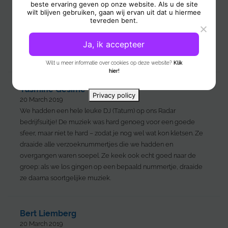
beste ervaring geven op onze website. Als u de site
vader bij Pllek, Amsterdam. Hij heeft écht perfect gedraaid,
wilt blijven gebruiken, gaan wij ervan uit dat u hiermee
wist de goede muziek de draaien voor het juiste publiek.
tevreden bent.
Stond ook gezellig tussen het publiek in. Bij binnenkomst van
de gasten stond hij met saxofonist Toon, wat een goede extra
Ja, ik accepteer
vibe gaf. De hele familie zit nog steeds na te genieten!
Wilt u meer informatie over cookies op deze website?
Klik
hier!
Yasmine Gesime
Privacy policy
20 March 2019
We hadden een hele leuke DJ (Tatum) op ons Radar
bedrijfsuitje! De muziek was hard genoeg voor een goede
sfeer, maar niet te hard – zodat je nog wel wat kon kletsen. Ze
draaide alle verzoeknummertjes die we hadden en
overgangen waren soepel. Ze keek ook echt goed naar de
groep: als we los gingen op een bepaald nummertje, draaide
ze daarna soortgelijke muziek.
Bert Liemberg
20 March 2019