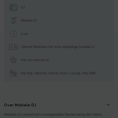
DJ
Mobiele DJ
4 uur
Ultieme feestvibe met onze veelzijdige mobiele DJ
Hits van toen en nu
Hip-hop
,
Allround
,
Dance
,
Disco
,
Lounge
,
Pop
,
R&B
Over Mobiele DJ
Mobiele DJ creëert een onvergetelijke feestervaring die intiem,