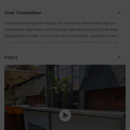
Over Cocktailbar
Cocktailbar brengt een wereld van vloeibare verwennerij naar uw
evenement. Daarnaast vormt het een stijlvolle toevoeging die elke
gelegenheid verrijkt. Of u nu een groot ontvangst organiseert, een
nieuw gebouw opent, uw bruiloft viert of een themafeest geeft, wij
staan klaar om de perfecte drankbeleving te creëren.
Foto's
Met onze cocktailbars en een team van ervaren bartenders brengen wij
de essentie van mixologie direct naar uw event. Als gevolg hiervan
kunnen gasten genieten van een verfijnde en smaakvolle ervaring.
Bovendien wordt elk drankje met zorg en aandacht bereid.
Proef ambachtelijke cocktails en alcoholvrije creaties, gemaakt met
verse ingrediënten. Deze worden geserveerd in elegant glaswerk en
gekoeld met ijs. Alles wordt tot in detail verzorgd door ons
professionele team, zodat de kwaliteit altijd hoog blijft.