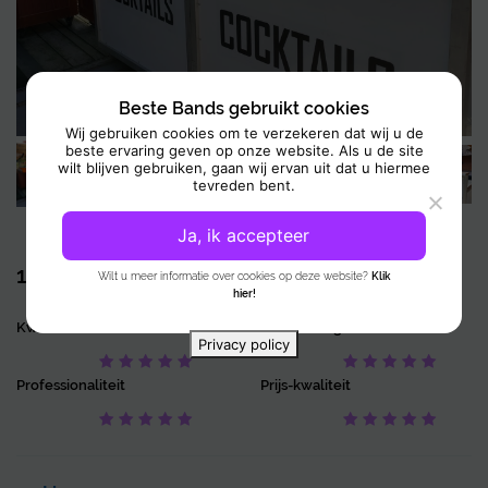
Daarnaast kunt u kiezen voor een cocktailworkshop als extra beleving.
Tijdens deze workshops, begeleid door ervaren mixologen, ontdekken
deelnemers de wereld van moderne mixologie. Dit geeft inzicht in
technieken, ingrediënten en de geschiedenis van cocktails.
Beste Bands gebruikt cookies
Wij gebruiken cookies om te verzekeren dat wij u de
Leer zelf cocktails maken door te shaken, roeren en garneren. U maakt
beste ervaring geven op onze website. Als u de site
ook kennis met verschillende tools en methodes. Zo is het niet alleen
wilt blijven gebruiken, gaan wij ervan uit dat u hiermee
tevreden bent.
leerzaam, maar ook een interactieve en plezierige ervaring voor
iedereen.
Ja, ik accepteer
1 Review
10
Wilt u meer informatie over cookies op deze website?
Klik
hier!
Kwaliteit
Nauwkeurigheid
Privacy policy
Professionaliteit
Prijs-kwaliteit