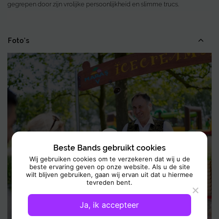
gegrepen door zijn vrolijke persoonlijkheid en slimme trucs.
Elke voorstelling combineert humor, vakmanschap en heerlijke
Foto's
lekkernijen. Voordat hij zijn kenmerkende ijs serveert, vermaakt Ali de
IJscoman het publiek met boeiende magie en speelse capriolen,
waardoor iedereen glimlacht en versteld staat. Elke bol ijs wordt
onderdeel van het plezier, waardoor de momenten even memorabel
als smakelijk zijn.
Zijn show is perfect voor elk evenement, van bedrijfsfeesten en
familiefeesten tot winkelcentra, beurzen en festivals. Waar Ali de
IJscoman ook optreedt, volgen er lachen, applaus en enthousiasme,
waardoor gasten nog lang over de ervaring praten nadat de laatste bol
Beste Bands gebruikt cookies
ijs is geserveerd.
Wij gebruiken cookies om te verzekeren dat wij u de
beste ervaring geven op onze website. Als u de site
wilt blijven gebruiken, gaan wij ervan uit dat u hiermee
tevreden bent.
Ja, ik accepteer