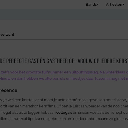
Bands
Artiesten
verzicht
 de perfecte gast én gastheer of -vrouw op iedere ker
zelfs voor het grootste fuifnummer een uitputtingsslag. Na Sinterklaas
Nieuw en dan hebben we alle borrels en feestjes daar tussenin nog niet
présence
t je wel een kerstdiner of moet je acte de présence geven op borrels terwijl 
ordt van een marathon kerstfilms. Of ben je juist aanvoerder van de nooit me
e nogal wat uit te leggen hebt aan
collega’s
en januari voelt als een onophou
allemaal wel wat tips kunnen gebruiken om de decembermaand zo glorieus