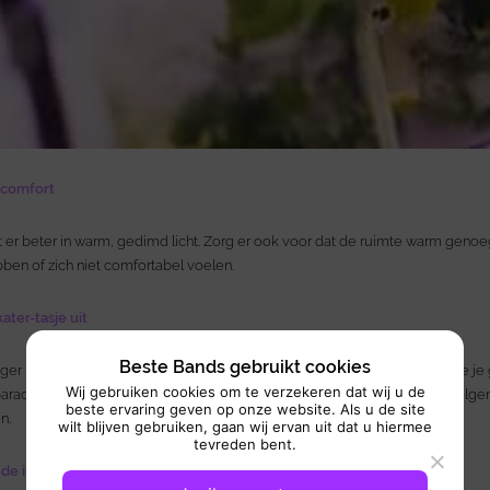
 comfort
t er beter in warm, gedimd licht. Zorg er ook voor dat de ruimte warm genoe
ben of zich niet comfortabel voelen.
ater-tasje uit
Beste Bands gebruikt cookies
eger na een
kinderpartijtje
een zakje snoep mee naar huis kreeg, maak je je g
Wij gebruiken cookies om te verzekeren dat wij u de
paracetamol, een flesje water en een slaapmasker en ze hebben je de vol
beste ervaring geven op onze website. Als u de site
n.
wilt blijven gebruiken, gaan wij ervan uit dat u hiermee
tevreden bent.
 de introverten