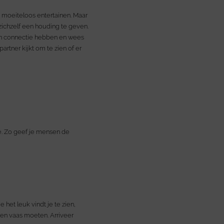
n moeiteloos entertainen. Maar
zichzelf een houding te geven.
een connectie hebben en wees
rtner kijkt om te zien of er
ee. Zo geef je mensen de
 het leuk vindt je te zien,
en vaas moeten. Arriveer