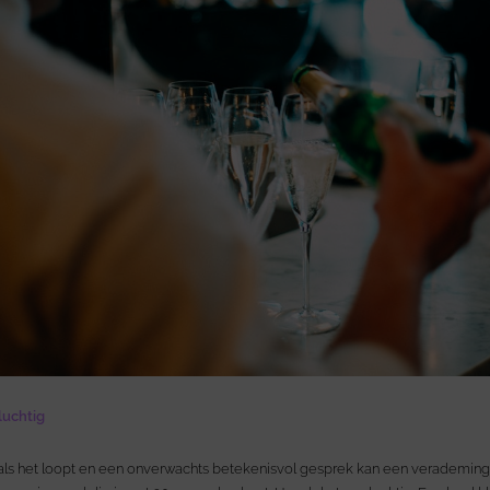
luchtig
als het loopt en een onverwachts betekenisvol gesprek kan een verademing z