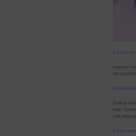
4. Zorg voor
Iedereen zie
het koud heb
5. Deel een k
Zoals je vro
tasje. Twee 
vast vergeve
6. Klets met