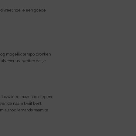
emand weet hoe je een goede
o hoog mogelijk tempo dronken
 als excuus inzetten dat je
en flauw idee maar hoe diegene
even de naam kwijt bent.
en om alsnog iemands naam te