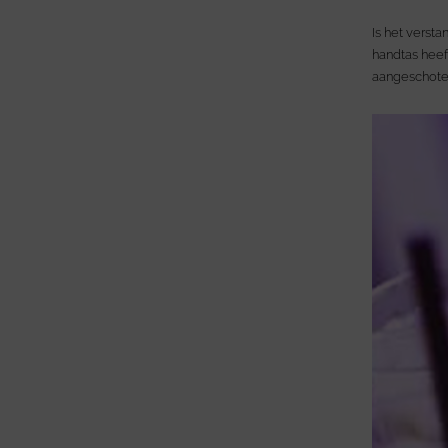
Is het versta
handtas heeft
aangeschoten