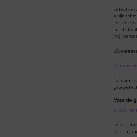
Je hebt de s
er zijn ook 
Houd die men
niet die klo
nog interess
7. Ga voor d
Mensen rond 
gelegenheid 
Voor de g
1. Kom niet 
Te laat komen
maar zal je 