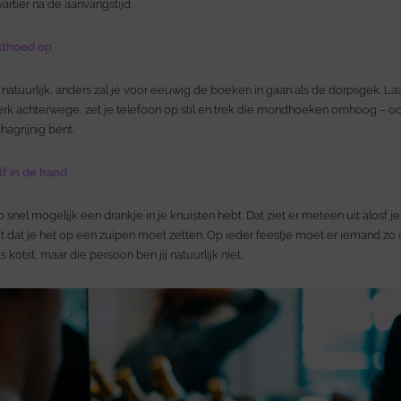
artier na de aanvangstijd.
esthoed op
jk natuurlijk, anders zal je voor eeuwig de boeken in gaan als de dorpsgek. La
rk achterwege, zet je telefoon op stil en trek die mondhoeken omhoog – ook
chagrijnig bent.
lf in de hand
o snel mogelijk een drankje in je knuisten hebt. Dat ziet er meteen uit alosf je
t dat je het op een zuipen moet zetten. Op ieder feestje moet er iemand zo 
 kotst, maar die persoon ben jij natuurlijk niet.