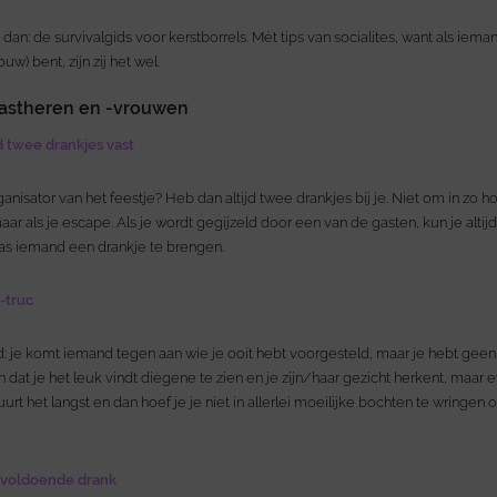
e dan: de survivalgids voor kerstborrels. Mét tips van socialites, want als i
uw) bent, zijn zij het wel.
gastheren en -vrouwen
jd twee drankjes vast
ganisator van het feestje? Heb dan altijd twee drankjes bij je. Niet om in z
ar als je escape. Als je wordt gegijzeld door een van de gasten, kun je altijd
s iemand een drankje te brengen.
-truc
jd: je komt iemand tegen aan wie je ooit hebt voorgesteld, maar je hebt ge
 dat je het leuk vindt diegene te zien en je zijn/haar gezicht herkent, maar 
uurt het langst en dan hoef je je niet in allerlei moeilijke bochten te wring
r voldoende drank