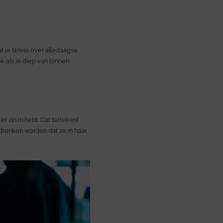
at je stress over alledaagse
 als je diep van binnen
 er zin in hebt. Dat betekent
dronken worden dat ze in haar