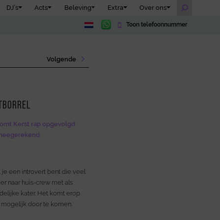
DJ’s
Acts
Beleving
Extra
Over ons
Toon telefoonnummer
Volgende
stborrel
 komt Kerst rap opgevolgd
 meegerekend.
je een introvert bent die veel
er naar huis-crew met als
delijke kater. Het komt erop
 mogelijk door te komen.