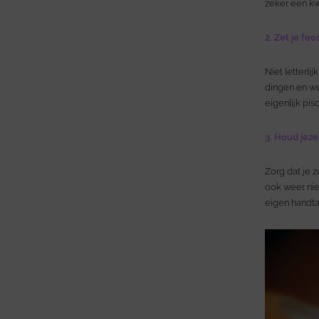
zeker een kw
2. Zet je fe
Niet letterli
dingen en we
eigenlijk pis
3. Houd jeze
Zorg dat je z
ook weer nie
eigen handtas