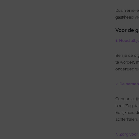
Dus hier is-i
gast(heer/vro
Voor de 
1. Houd alti
Ben je de or
te worden, ma
onderweg wa
2. De namen
Gebeurt alti
heet. Zeg dan
Eerlijkheid d
achterhalen.
3. Zorg voo