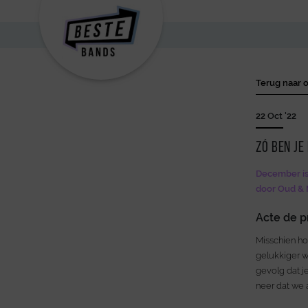
Terug naar o
22 Oct '22
Zó ben je
December is 
door Oud & 
Acte de 
Misschien hos
gelukkiger w
gevolg dat j
neer dat we 