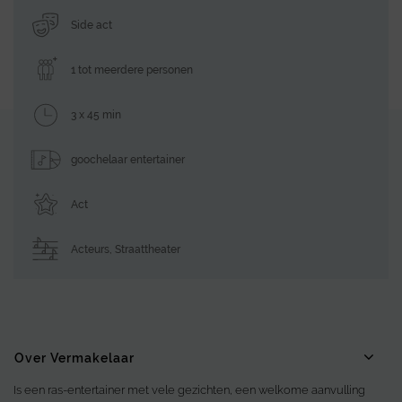
Side act
1 tot meerdere personen
3 x 45 min
goochelaar entertainer
Act
Acteurs
,
Straattheater
Over Vermakelaar
Is een ras-entertainer met vele gezichten, een welkome aanvulling