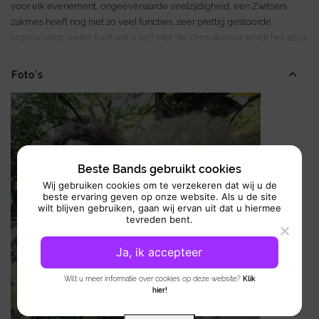
voor elk evenement, ongeëvenaarde veelzijdigheid, een Zwitsers
zakmes heeft nog niet zo veel functies, zeer prettig gestoorde
improvisator, welke kant wilt u op? Met de Vermakelaar wordt het altijd
top, hyperactieve en humorvolle magician, prijswinnaar nationale
goochelkampioenschappen, verbluffende animaties, eindelijk geen
Foto's
gladde illusionist…
Continu past De Vermakelaar zich als een kameleon aan; elk
evenement is weer anders en behoeft een frisse benadering.
U kent de Vermakelaar voornamelijk van zijn solo-optredens, maar
zoals u kunt zien werkt hij ook samen met vele collega’s als
muzikanten en acteurs. Alleen of samen, met De Vermakelaar haalt u
Beste Bands gebruikt cookies
een absolute meerwaarde voor uw evenement in huis!
Wij gebruiken cookies om te verzekeren dat wij u de
beste ervaring geven op onze website. Als u de site
wilt blijven gebruiken, gaan wij ervan uit dat u hiermee
tevreden bent.
Ja, ik accepteer
Wilt u meer informatie over cookies op deze website?
Klik
hier!