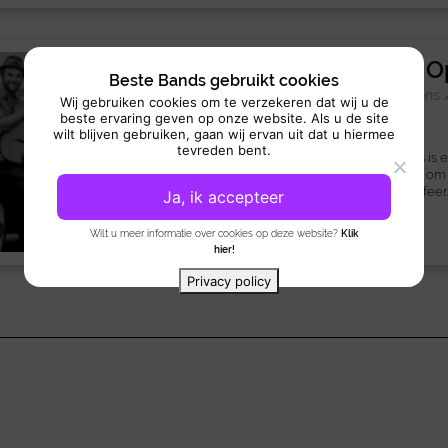
Pierre et les 
Beste Bands gebruikt cookies
Coverband:
Chansons
Wij gebruiken cookies om te verzekeren dat wij u de
beste ervaring geven op onze website. Als u de site
Optreden: 3x 45 min
wilt blijven gebruiken, gaan wij ervan uit dat u hiermee
tevreden bent.
Pierre et Les Optimistes is
gypsyjazzband, bekend om h
onweerstaanbare danssfeer. 
Ja, ik accepteer
Wilt u meer informatie over cookies op deze website?
Klik
hier!
Privacy policy