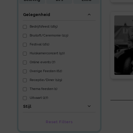
Gelegenheid
Bedrijfsfeest (185)
Bruiloft/Ceremonie (113)
Festival (161)
Huiskamerconcert (50)
Online events (7)
Overige Feesten (62)
Receptie/Diner (129)
Thema feesten (1)
Uitvaart (27)
Stijl
Reset Filters