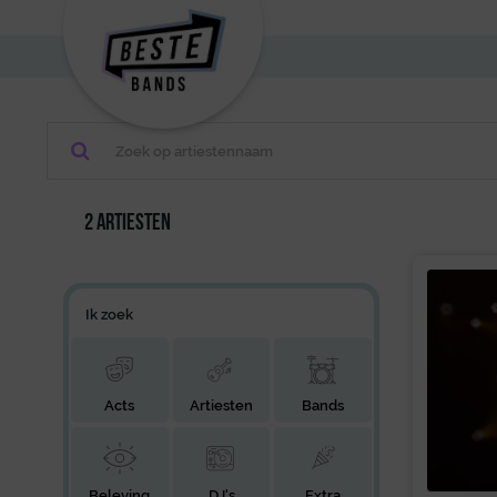
2 artiesten
Ik zoek
Acts
Artiesten
Bands
Beleving
DJ's
Extra