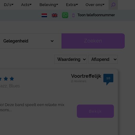
DJ’s
Acts
Beleving
Extra
Over ons
Toon telefoonnummer
Zoeken
Voortreffelijk
10
2 reviews
Jazz, Blues
rio! Deze band speelt een relaxte mix
ons,...
Bekijk