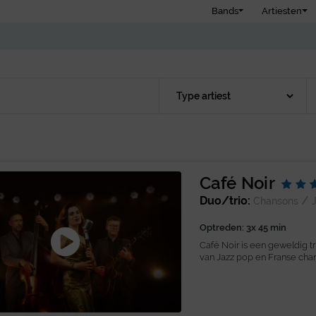
Bands
Artiesten
Café Noir
Duo/trio:
/
Chansons
Optreden: 3x 45 min
Café Noir is een geweldig t
van Jazz pop en Franse chans