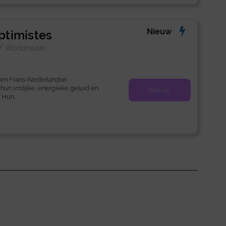
Nieuw
Optimistes
/
Worldmusic
 een Frans-Nederlandse
un vrolijke, energieke geluid en
Bekijk
Hun...