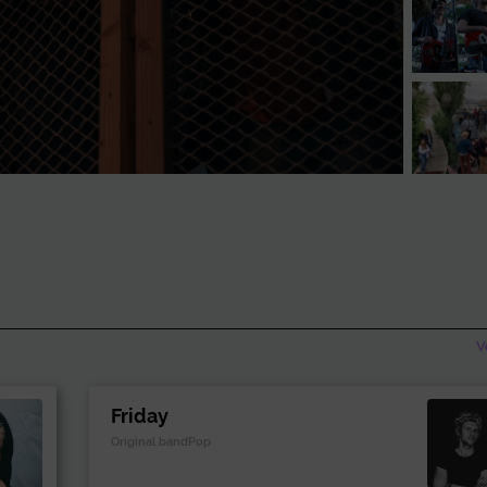
V
Friday
Original bandPop