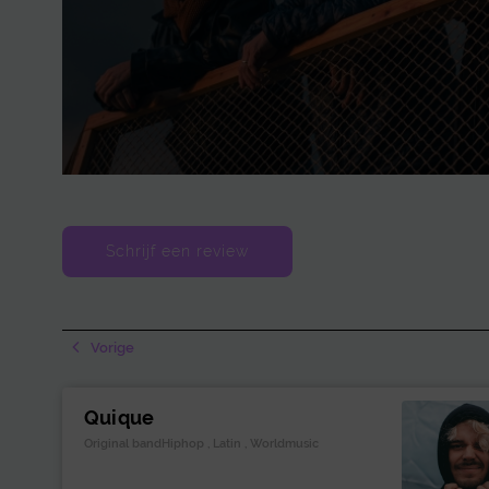
Schrijf een review
Vorige
Quique
Original bandHiphop , Latin , Worldmusic