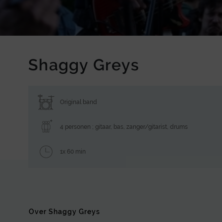
Shaggy Greys
Original band
4 personen ; gitaar, bas, zanger/gitarist, drums
1x 60 min
Over Shaggy Greys