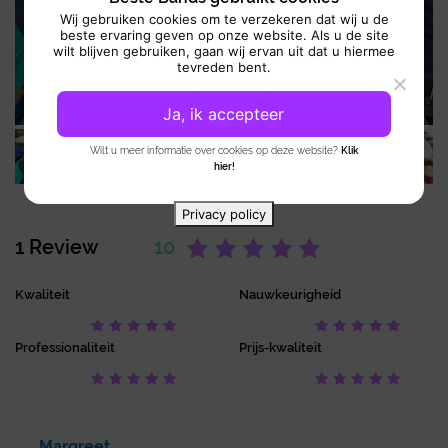
uitstraling. Waar nodig tekstueel scherp, met een enorme drang naar
Wij gebruiken cookies om te verzekeren dat wij u de
beste ervaring geven op onze website. Als u de site
perfectie. Dit maakt de hooggespannen verwachtingen iedere keer
wilt blijven gebruiken, gaan wij ervan uit dat u hiermee
weer waar.
tevreden bent.
Ja, ik accepteer
Wilt u meer informatie over cookies op deze website?
Klik
hier!
Privacy policy
1 Review
10
Kwaliteit
Nauwkeurigheid
Professionaliteit
Prijs-kwaliteit
Margreet