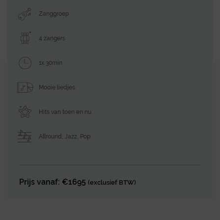
Zanggroep
4 zangers
1x 30min
Mooie liedjes
Hits van toen en nu
Allround
,
Jazz
,
Pop
Prijs vanaf: €1695
(exclusief BTW)