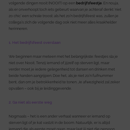
volgende dingen nooit (NOOIT) op een
bedrijfsfeestje
. En nouja,
als er onverhoopt toch iets gebeurt waarvan je achteraf denkt ‘niet
zo chic’ een schrale troost: als het zo’n bedrijfsfeest was, zullen je
collega’s zich de volgende dag ook niet meer alles kraakhelder
herinneren.
1. Het bedrijfsfeest overslaan
We beginnen maar meteen met het belangrijkste: feestjes sla je
niet over. Nooit. Tenzij iemand of jijzelf op sterven ligt, maar
verder moet je iedere gelegenheid tot dansen en drinken met
beide handen aangrijpen. Doe het, als je niet zo’n fuifnummer
bent, dan om je betrokkenheid te tonen. Je afwezigheid zal zeker
opvallen – ook bij je leidinggevende.
2. Ga niet als eerste weg
Nogmaals – het is een ander verhaal wanneer er iemand op
sterven ligt of je kat vastzit in de boom. Natuurlijk, er is altijd
iemand die als eerste moet gaan, maar laat jij niet die persoon