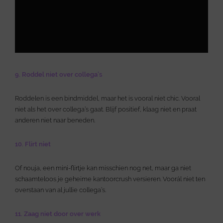
9. Roddel niet over collega’s
Roddelen is een bindmiddel, maar het is vooral niet chic. Vooral
niet als het over collega’s gaat. Blijf positief, klaag niet en praat
anderen niet naar beneden.
10. Flirt niet
Of nouja, een mini-flirtje kan misschien nog net, maar ga niet
schaamteloos je geheime kantoorcrush versieren. Voorál niet ten
overstaan van al jullie collega’s.
11. Zaag niet door over werk