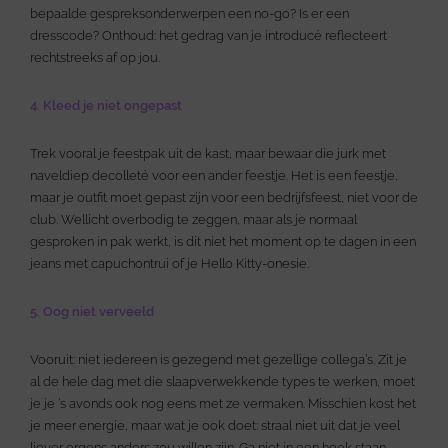
bepaalde gespreksonderwerpen een no-go? Is er een
dresscode? Onthoud: het gedrag van je introducé reflecteert
rechtstreeks af op jou.
4. Kleed je niet ongepast
Trek vooral je feestpak uit de kast, maar bewaar die jurk met
naveldiep decolleté voor een ander feestje. Het is een feestje,
maar je outfit moet gepast zijn voor een bedrijfsfeest, niet voor de
club. Wellicht overbodig te zeggen, maar als je normaal
gesproken in pak werkt, is dit niet het moment op te dagen in een
jeans met capuchontrui of je Hello Kitty-onesie.
5. Oog niet verveeld
Vooruit: niet iedereen is gezegend met gezellige collega’s. Zit je
al de hele dag met die slaapverwekkende types te werken, moet
je je ‘s avonds ook nog eens met ze vermaken. Misschien kost het
je meer energie, maar wat je ook doet: straal niet uit dat je veel
liever ergens anders zou willen zijn. Ga niet in een hoek staan