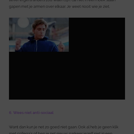
gapen met je armen over elkaar. Je weet nooit wie je ziet.
6. Wees niet anti-sociaal
Want dan kun je net zo goed niet gaan. Ook al heb je geen klik
met collega’s of ben je net nieuw: parkeer jezelf niet in een