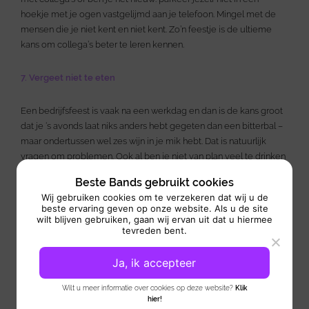
hoekje met je ogen vastgelijmd aan je telefoon. Mingel met de
mensen die je niet kent en niet kent. Zo’n feestje is de ultieme
kans om collega’s beter te leren kennen.
7. Vergeet niet te eten
Een bedrijfsfeest is vaak na een werkdag en dan is de kans groot
dat je ‘s avonds laat niks anders hebt gegeten dan een bitterbal –
maar ondertussen wel zes wijn in je mik hebt. Dat is natuurlijk
vragen om problemen. Ook al ben je niet van plan veel te drinken
– zorg ervoor dat je iets van een bodem hebt voor het geval dat
Beste Bands gebruikt cookies
ene wijntje of biertje gruwelijk verkeerd valt.
Wij gebruiken cookies om te verzekeren dat wij u de
beste ervaring geven op onze website. Als u de site
wilt blijven gebruiken, gaan wij ervan uit dat u hiermee
8. Word niet dronken
tevreden bent.
Doe rustig aan met de drank. Spreek van tevoren met jezelf af
Ja, ik accepteer
hoeveel je drinkt of neem kleine nipjes van je drankje. Een borrel
moet kunnen en zorgt ervoor dat iedereen een beetje uit de
Wilt u meer informatie over cookies op deze website?
Klik
werkmodus komt, maar ken je grenzen en hou je daaraan. Na een
hier!