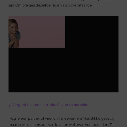
zijn. Om precies dezelfde reden als bovenstaande.
3. Vergeet niet een introducé voor te bereiden
Mag je een partner of vriend(in) meenemen? Hartstikke gezellig,
maar je wil die persoon van tevoren wel even voorbereiden. Zijn