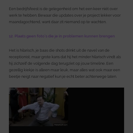
Een bedrijfsfeest is de gelegenheid om het een keer niét over
werk te hebben. Bewaar die updates over je project lekker voor
maandagochtend, want daar zit niemand op te wachten.
12. Plaats geen foto’s die je in problemen kunnen brengen
Het is hilarisch, je baas die shots drinkt uit de navel van de
receptionist, maar grote kans dat hij het minder hilarisch vindt als
hij zichzelf de volgende dag terugziet op jouw timeline. Een
gezellig kiekje is alleen maar leuk, maar alles wat ook maar een
beetje neigt naar negatief kun je echt beter achterwege laten.