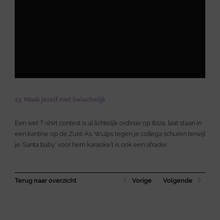
13. Maak jezelf niet belachelijk
Een wet T-shirt contest is al lichtelijk ordinair op Ibiza, laat staan in
een kantine op de Zuid-As. Wulps tegen je collega schuren terwijl
je ‘Santa baby’ voor hem karaoke’t is ook een afrader.
Terug naar overzicht
Vorige
Volgende