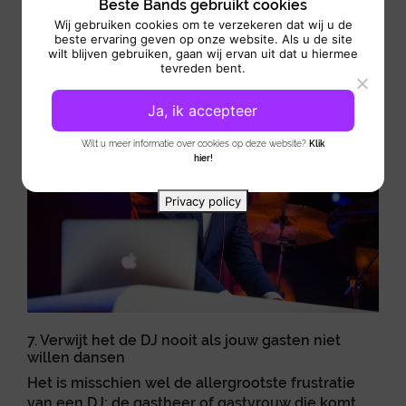
Beste Bands gebruikt cookies
zoekt voor bijvoorbeeld een openingsdans of om als achtergrond
te spelen tijdens het diner, is een DJ de uitgelezen persoon om
Wij gebruiken cookies om te verzekeren dat wij u de
beste ervaring geven op onze website. Als u de site
om hulp te vragen.
wilt blijven gebruiken, gaan wij ervan uit dat u hiermee
tevreden bent.
Ja, ik accepteer
Wilt u meer informatie over cookies op deze website?
Klik
hier!
Privacy policy
7. Verwijt het de DJ nooit als jouw gasten niet
willen dansen
Het is misschien wel de allergrootste frustratie
van een DJ: de gastheer of gastvrouw die komt