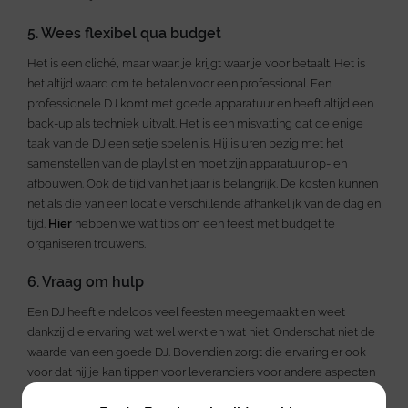
5. Wees flexibel qua budget
Het is een cliché, maar waar: je krijgt waar je voor betaalt. Het is
het altijd waard om te betalen voor een professional. Een
professionele DJ komt met goede apparatuur en heeft altijd een
back-up als techniek uitvalt. Het is een misvatting dat de enige
taak van de DJ een setje spelen is. Hij is uren bezig met het
samenstellen van de playlist en moet zijn apparatuur op- en
afbouwen. Ook de tijd van het jaar is belangrijk. De kosten kunnen
net als die van een locatie verschillende afhankelijk van de dag en
tijd.
Hier
hebben we wat tips om een feest met budget te
organiseren trouwens.
6. Vraag om hulp
Een DJ heeft eindeloos veel feesten meegemaakt en weet
dankzij die ervaring wat wel werkt en wat niet. Onderschat niet de
waarde van een goede DJ. Bovendien zorgt die ervaring er ook
voor dat hij je kan tippen voor leveranciers voor andere aspecten
van het feest. Muziek is hun ding, dus als je een geschikt nummer