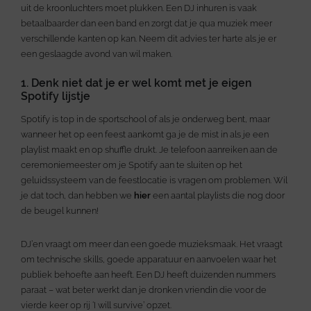
uit de kroonluchters moet plukken. Een DJ inhuren is vaak
betaalbaarder dan een band en zorgt dat je qua muziek meer
verschillende kanten op kan. Neem dit advies ter harte als je er
een geslaagde avond van wil maken.
1. Denk niet dat je er wel komt met je eigen
Spotify lijstje
Spotify is top in de sportschool of als je onderweg bent, maar
wanneer het op een feest aankomt ga je de mist in als je een
playlist maakt en op shuffle drukt. Je telefoon aanreiken aan de
ceremoniemeester om je Spotify aan te sluiten op het
geluidssysteem van de feestlocatie is vragen om problemen. Wil
je dat toch, dan hebben we
hier
een aantal playlists die nog door
de beugel kunnen!
DJ’en vraagt om meer dan een goede muzieksmaak. Het vraagt
om technische skills, goede apparatuur en aanvoelen waar het
publiek behoefte aan heeft. Een DJ heeft duizenden nummers
paraat – wat beter werkt dan je dronken vriendin die voor de
vierde keer op rij ‘I will survive’ opzet.