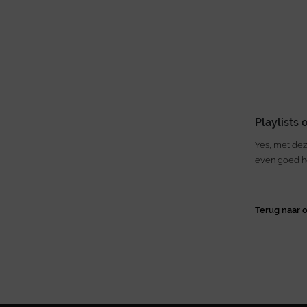
Playlists 
Yes, met dez
even goed he
Terug naar o