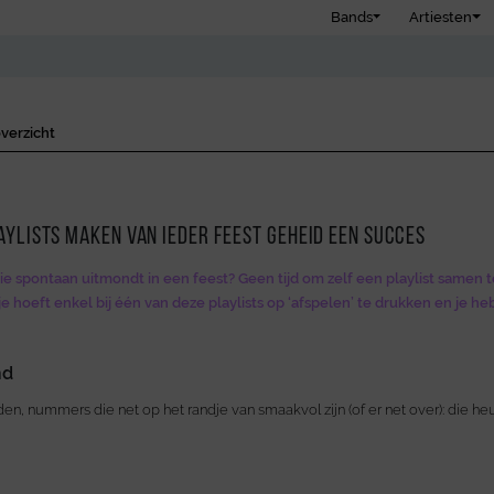
Bands
Artiesten
verzicht
aylists maken van ieder feest geheid een succes
ie spontaan uitmondt in een feest? Geen tijd om zelf een playlist samen te
e hoeft enkel bij één van deze playlists op ‘afspelen’ te drukken en je he
nd
den, nummers die net op het randje van smaakvol zijn (of er net over): die heu