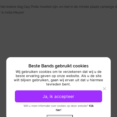
u het iedere dag Gay Pride moeten zijn, en niet in de minste plaats vanwege
 in Anita Meyer!
Beste Bands gebruikt cookies
Wij gebruiken cookies om te verzekeren dat wij u de
beste ervaring geven op onze website. Als u de site
wilt blijven gebruiken, gaan wij ervan uit dat u hiermee
tevreden bent.
Ja, ik accepteer
Wilt u meer informatie over cookies op deze website?
Klik
hier!