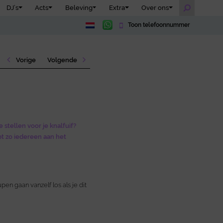
DJ’s
Acts
Beleving
Extra
Over ons
Toon telefoonnummer
Vorige
Volgende
 stellen voor je knalfuif?
bt zo iedereen aan het
pen gaan vanzelf los als je dit