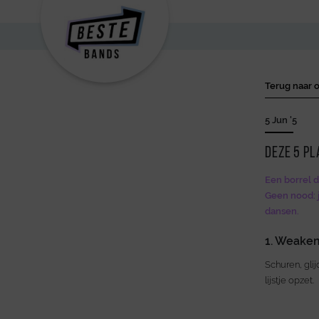
Terug naar o
5 Jun '5
Deze 5 pl
Een borrel d
Geen nood: j
dansen.
1. Weake
Schuren, glij
lijstje opzet.