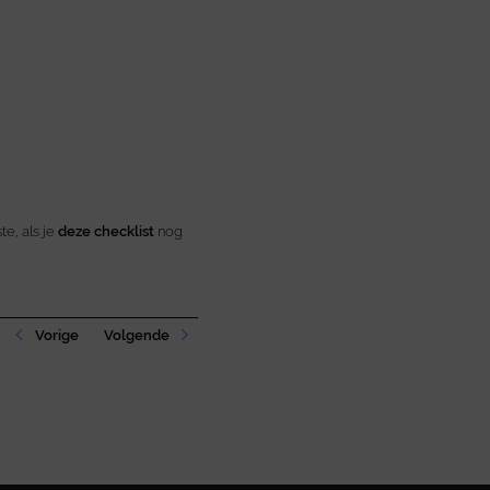
e, als je
deze checklist
nog
Vorige
Volgende