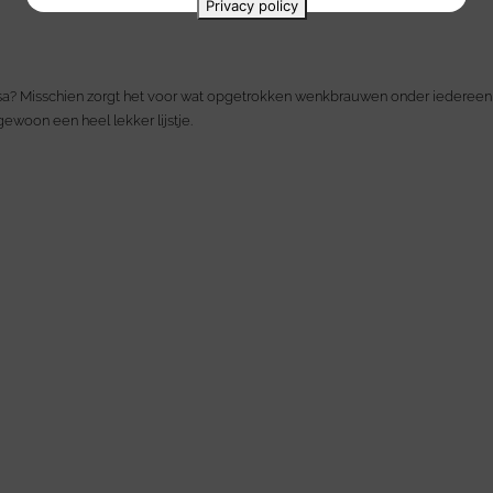
Privacy policy
issa? Misschien zorgt het voor wat opgetrokken wenkbrauwen onder iedereen
 gewoon een heel lekker lijstje.