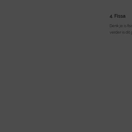
4. Fissa
Denk je is f
verder is dit