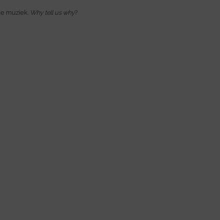
 de muziek.
Why tell us why
?