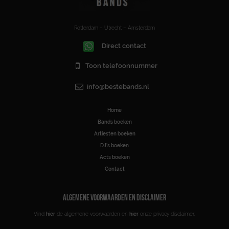
Rotterdam – Utrecht – Amsterdam
Direct contact
Toon telefoonnummer
info@bestebands.nl
Home
Bands boeken
Artiesten boeken
DJ’s boeken
Acts boeken
Contact
ALGEMENE VOORWAARDEN EN DISCLAIMER
Vind
hier
de algemene voorwaarden en
hier
onze privacy disclaimer.