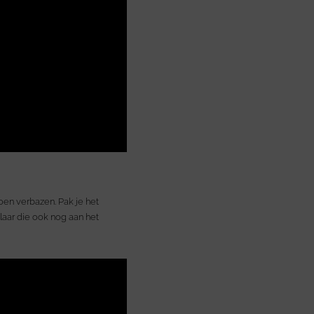
oen verbazen. Pak je het
aar die ook nog aan het