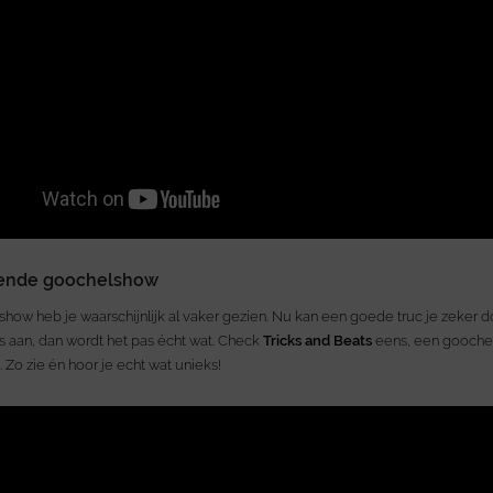
kende goochelshow
how heb je waarschijnlijk al vaker gezien. Nu kan een goede truc je zeker d
s aan, dan wordt het pas écht wat. Check
Tricks and Beats
eens, een goochel
 Zo zie én hoor je echt wat unieks!