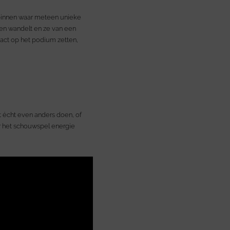
 binnen waar meteen unieke
en wandelt en ze van een
 act op het podium zetten,
et écht even anders doen, of
r het schouwspel energie