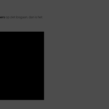
ers
op ziet losgaan, dan is het