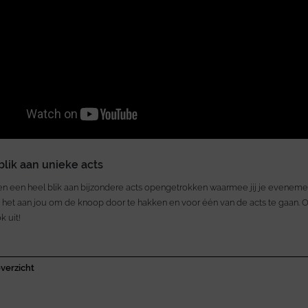
blik aan unieke acts
en een heel blik aan bijzondere acts opengetrokken waarmee jij je evenemen
 het aan jou om de knoop door te hakken en voor één van de acts te gaan. O
k uit!
verzicht