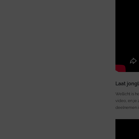
Laat jong
Wellicht is h
video, en je
deelnemen 