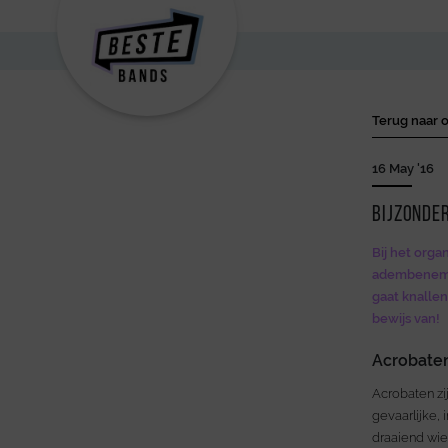
Terug naar o
16 May '16
Bijzonde
Bij het orga
adembenemend
gaat knallen
bewijs van!
Acrobaten
Acrobaten z
gevaarlijke,
draaiend wiel.