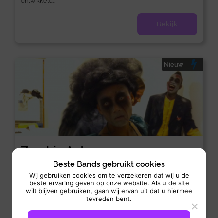
ontwikkeld...
Bekijk
Nieuw
Zombie Act
Acts:
/
Dans-Act
Seasonal act
Beste Bands gebruikt cookies
Wij gebruiken cookies om te verzekeren dat wij u de
Optreden: 60 Minuten
beste ervaring geven op onze website. Als u de site
wilt blijven gebruiken, gaan wij ervan uit dat u hiermee
Zombie Act verandert je evenement in een rillingen
tevreden bent.
veroorzakende ervaring, terwijl zombies je gasten besluipen,
interactieve schrikmomenten creëren...