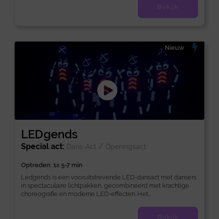
Bekijk
Nieuw
LEDgends
Special act:
/
Dans-Act
Openingsact
Optreden: 1x 5-7 min
Ledgends is een vooruitstrevende LED-dansact met dansers
in spectaculaire lichtpakken, gecombineerd met krachtige
choreografie en moderne LED-effecten. Het...
Bekijk