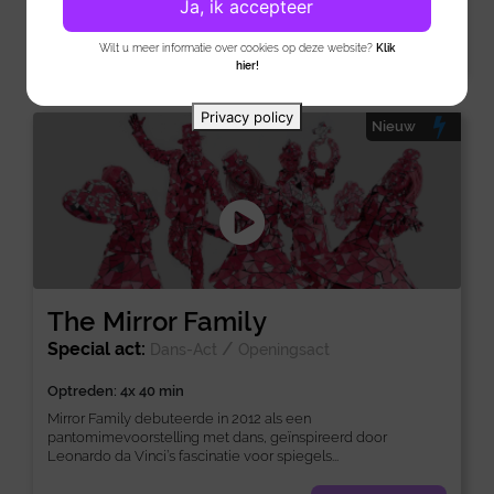
Ja, ik accepteer
Bekijk
Wilt u meer informatie over cookies op deze website?
Klik
hier!
Privacy policy
Nieuw
The Mirror Family
Special act:
/
Dans-Act
Openingsact
Optreden: 4x 40 min
Mirror Family debuteerde in 2012 als een
pantomimevoorstelling met dans, geïnspireerd door
Leonardo da Vinci’s fascinatie voor spiegels...