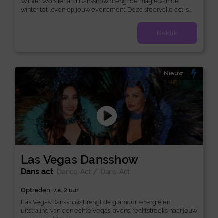
Winter Wonderland Dansshow brengt de magie van de
winter tot leven op jouw evenement. Deze sfeervolle act is...
Bekijk
Nieuw
Las Vegas Dansshow
Dans act:
/
Dance-Act
Dans-Act
Optreden: v.a. 2 uur
Las Vegas Dansshow brengt de glamour, energie en
uitstraling van een echte Vegas-avond rechtstreeks naar jouw