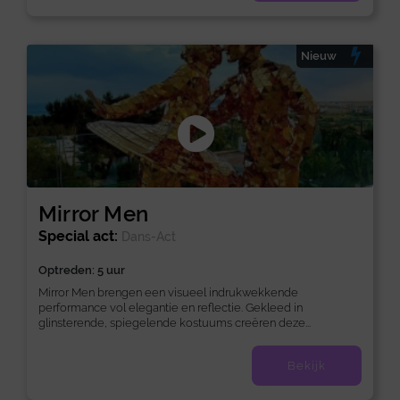
Nieuw
Mirror Men
Special act:
Dans-Act
Optreden: 5 uur
Mirror Men brengen een visueel indrukwekkende
performance vol elegantie en reflectie. Gekleed in
glinsterende, spiegelende kostuums creëren deze...
Bekijk