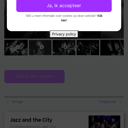
optreden. Bereid je voor op een jazzy ervaring die een blijvende indruk
Ja, ik accepteer
achterlaat.
Wilt u meer informatie over cookies op deze website?
Klik
hier!
Privacy policy
Schrijf een review
Vorige
Volgende
Jazz and the City
CoverbandAllround , Jazz , Pop