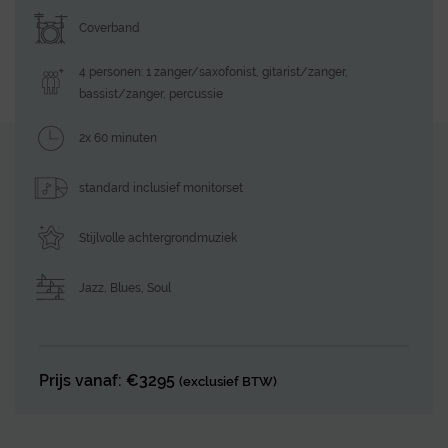
Coverband
4 personen: 1 zanger/saxofonist, gitarist/zanger,
bassist/zanger, percussie
2x 60 minuten
standard inclusief monitorset
Stijlvolle achtergrondmuziek
Jazz, Blues
,
Soul
Prijs vanaf: €3295
(exclusief BTW)