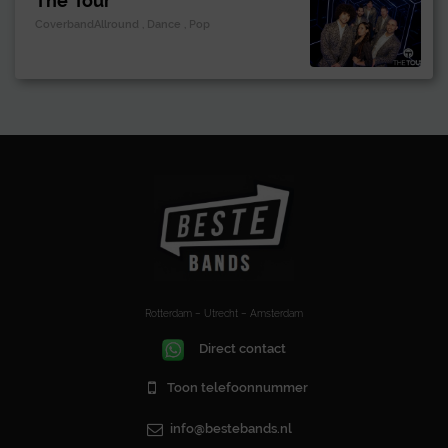
The Tour
CoverbandAllround , Dance , Pop
Rotterdam – Utrecht – Amsterdam
Direct contact
Toon telefoonnummer
info@bestebands.nl