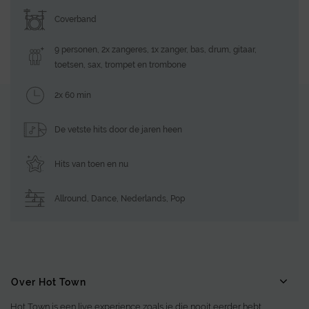
Coverband
9 personen, 2x zangeres, 1x zanger, bas, drum, gitaar,
toetsen, sax, trompet en trombone
2x 60 min
De vetste hits door de jaren heen
Hits van toen en nu
Allround
,
Dance
,
Nederlands
,
Pop
Over Hot Town
Hot Town is een live experience zoals je die nooit eerder hebt