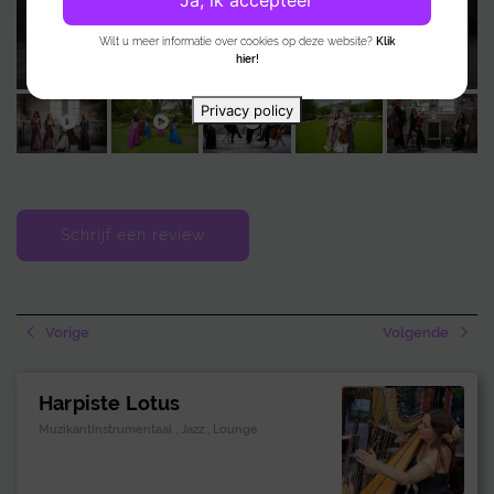
Ja, ik accepteer
Wilt u meer informatie over cookies op deze website?
Klik
hier!
Privacy policy
Schrijf een review
Vorige
Volgende
Harpiste Lotus
MuzikantInstrumentaal , Jazz , Lounge