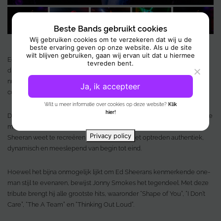
Beste Bands gebruikt cookies
Wij gebruiken cookies om te verzekeren dat wij u de
beste ervaring geven op onze website. Als u de site
wilt blijven gebruiken, gaan wij ervan uit dat u hiermee
Ed Sheeran Tribute is een mega populaire en zeer getalenteerde act
tevreden bent.
die de magie van Ed Sheerans muziek tot leven brengt. Met zijn
nummers heeft deze muziekicoon wereldwijd harten veroverd en zijn
Ja, ik accepteer
concerten zijn keer op keer razendsnel uitverkocht.
Wilt u meer informatie over cookies op deze website?
Klik
hier!
Deze one-man tribute show wordt uitgevoerd door Jonny Smokes, die
met zijn loopstation en gitaren de unieke sfeer en sound van Ed
Privacy policy
Sheeran weet te recreëren. Hierdoor voelt het optreden authentiek,
dynamisch en meeslepend van begin tot eind.
Hoewel het bijna onmogelijk lijkt om Ed Sheerans kenmerkende one-
man stijl te evenaren, bewijst Jonny Smokes het tegendeel. Met deze
tribute brengt hij alle grootste hits, waaronder “Shape of You”, “I Don’t
Care”, “The A Team” en “Thinking Out Loud”.