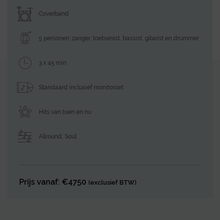
Coverband
5 personen: zanger, toetsenist, bassist, gitarist en drummer
3 x 45 min
Standaard inclusief monitorset
Hits van toen en nu
Allround
,
Soul
Prijs vanaf: €4750
(exclusief BTW)