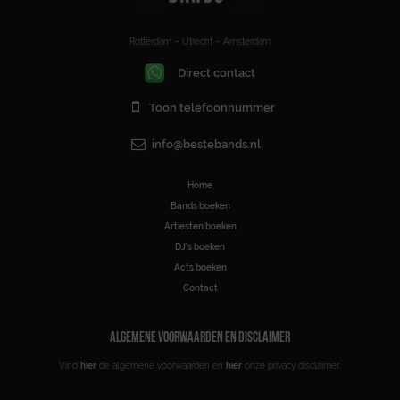
Rotterdam – Utrecht – Amsterdam
Direct contact
Toon telefoonnummer
info@bestebands.nl
Home
Bands boeken
Artiesten boeken
DJ’s boeken
Acts boeken
Contact
ALGEMENE VOORWAARDEN EN DISCLAIMER
Vind
hier
de algemene voorwaarden en
hier
onze privacy disclaimer.