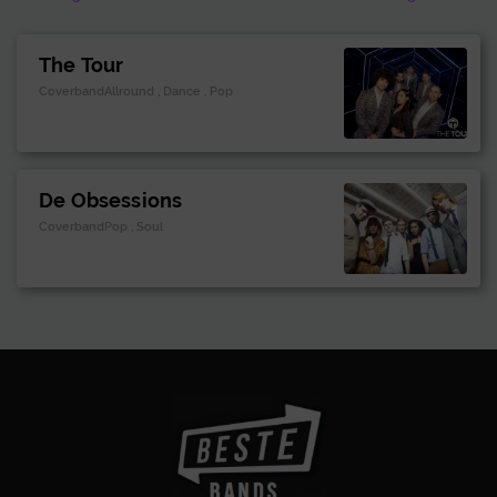
The Tour
CoverbandAllround , Dance , Pop
De Obsessions
CoverbandPop , Soul