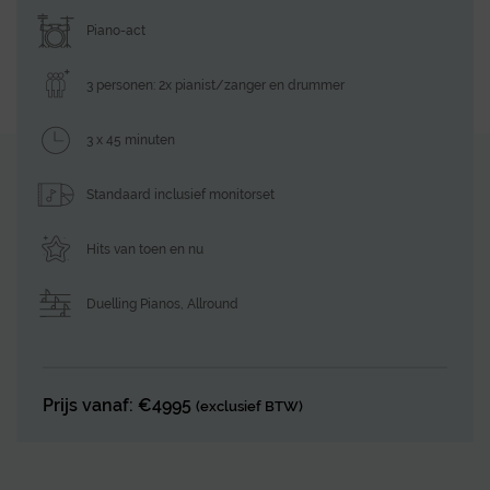
Piano-act
3 personen: 2x pianist/zanger en drummer
3 x 45 minuten
Standaard inclusief monitorset
Hits van toen en nu
Duelling Pianos
,
Allround
Prijs vanaf: €4995
(exclusief BTW)