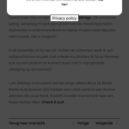
hier!
Ceremonies blijven bijzonder voor
Lars Zebregs
. “De emotione
Privacy policy
lading, aanwezig mogen zijn op een van de meest bijzondere
momenten in andermans leven en dat te mogen ondersteunen
met muziek… dat is magisch.”
In de tussentijd zit hij niet stil. “Achter de schermen werk ik aan
zelfgeschreven muziek met enkele muzikanten. Ik hoop hiermee
ooit op een podium te kunnen staan. Het is mijn grootste
uitdaging op dit moment.”
Lars Zebregs is trouwens niet de enige artiest die je bij Beste
Bands kunt boeken. Wij hebben een uniek aanbod aan diverse
artiesten die jouw feest, bruiloft of ander evenement naar een
hoger niveau tillen.
Check it out
!
Terug naar overzicht
Vorige
Volgende