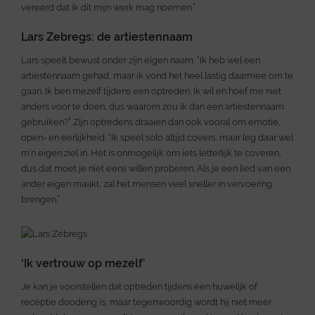
vereerd dat ik dit mijn werk mag noemen.”
Lars Zebregs: de artiestennaam
Lars speelt bewust onder zijn eigen naam. “Ik heb wel een
artiestennaam gehad, maar ik vond het heel lastig daarmee om te
gaan. Ik ben mezelf tijdens een optreden. Ik wil en hoef me niet
anders voor te doen, dus waarom zou ik dan een artiestennaam
gebruiken?” Zijn optredens draaien dan ook vooral om emotie,
open- en eerlijkheid. “Ik speel solo altijd covers, maar leg daar wel
m’n eigen ziel in. Het is onmogelijk om iets letterlijk te coveren,
dus dat moet je niet eens willen proberen. Als je een lied van een
ander eigen maakt, zal het mensen veel sneller in vervoering
brengen.”
‘Ik vertrouw op mezelf’
Je kan je voorstellen dat optreden tijdens een huwelijk of
receptie doodeng is, maar tegenwoordig wordt hij niet meer