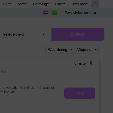
DJ’s
Acts
Beleving
Extra
Over ons
Toon telefoonnummer
Zoeken
Nieuw
n
House
nd versatile DJ with over 16 years of
’s known...
Bekijk