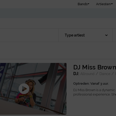
Bands
Artiesten
DJ Miss Brow
DJ:
/
/
Allround
Dance
Optreden: Vanaf 3 uur.
DJ Miss Brown is a dynamic a
professional experience. She