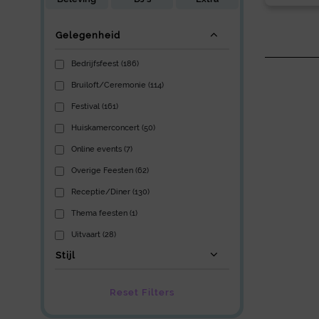
Gelegenheid
Bedrijfsfeest (186)
Bruiloft/Ceremonie (114)
Festival (161)
Huiskamerconcert (50)
Online events (7)
Overige Feesten (62)
Receptie/Diner (130)
Thema feesten (1)
Uitvaart (28)
Stijl
Reset Filters