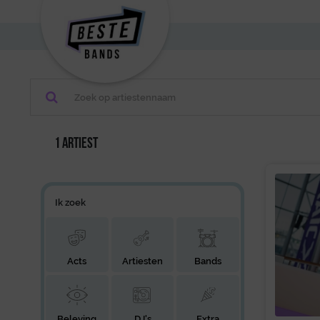
1 artiest
Ik zoek
Acts
Artiesten
Bands
Beleving
DJ's
Extra